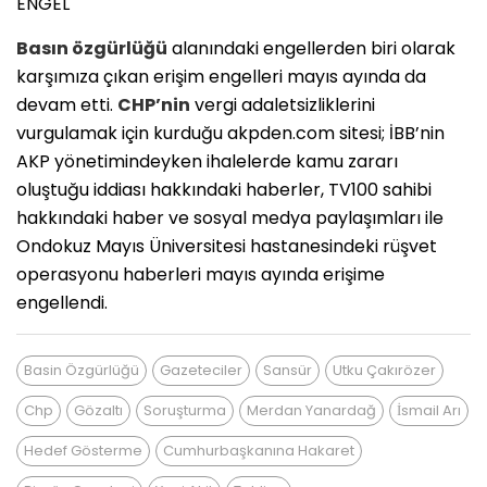
ENGEL
Basın özgürlüğü
alanındaki engellerden biri olarak
karşımıza çıkan erişim engelleri mayıs ayında da
devam etti.
CHP’nin
vergi adaletsizliklerini
vurgulamak için kurduğu akpden.com sitesi; İBB’nin
AKP yönetimindeyken ihalelerde kamu zararı
oluştuğu iddiası hakkındaki haberler, TV100 sahibi
hakkındaki haber ve sosyal medya paylaşımları ile
Ondokuz Mayıs Üniversitesi hastanesindeki rüşvet
operasyonu haberleri mayıs ayında erişime
engellendi.
Basin Özgürlüğü
Gazeteciler
Sansür
Utku Çakırözer
Chp
Gözaltı
Soruşturma
Merdan Yanardağ
İsmail Arı
Hedef Gösterme
Cumhurbaşkanına Hakaret