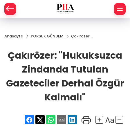
SPOR
Anasayfa
PORSUK GÜNDEM
Çakırözer:
AHİSAR
LIK
"Hukuksuzca
Zindanda
Çakırözer: "Hukuksuzca
İ
L
Tutulan
Gazeteciler
Derhal
Zindanda Tutulan
R
Özgür
Kalmalı"
Gazeteciler Derhal Özgür
SPRES
Kalmalı"
OMİ
ÖVİZ
RLAR
RTS HABER