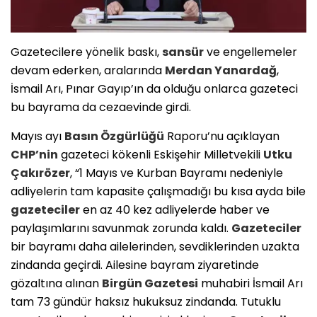
Gazetecilere yönelik baskı,
sansür
ve engellemeler
devam ederken, aralarında
Merdan Yanardağ
,
İsmail Arı, Pınar Gayıp’ın da olduğu onlarca gazeteci
bu bayrama da cezaevinde girdi.
Mayıs ayı
Basın Özgürlüğü
Raporu’nu açıklayan
CHP’nin
gazeteci kökenli Eskişehir Milletvekili
Utku
Çakırözer
, “1 Mayıs ve Kurban Bayramı nedeniyle
adliyelerin tam kapasite çalışmadığı bu kısa ayda bile
gazeteciler
en az 40 kez adliyelerde haber ve
paylaşımlarını savunmak zorunda kaldı.
Gazeteciler
bir bayramı daha ailelerinden, sevdiklerinden uzakta
zindanda geçirdi. Ailesine bayram ziyaretinde
gözaltına alınan
Birgün Gazetesi
muhabiri İsmail Arı
tam 73 gündür haksız hukuksuz zindanda. Tutuklu