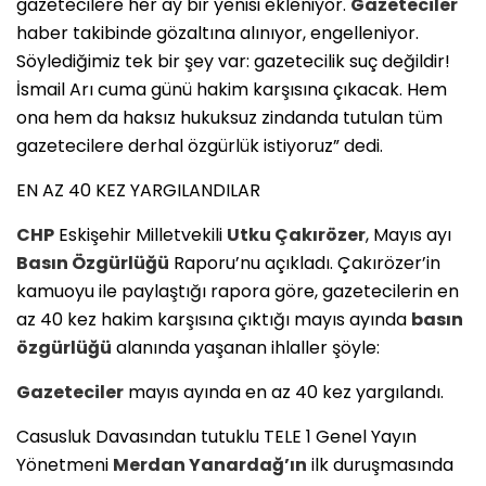
gazetecilere her ay bir yenisi ekleniyor.
Gazeteciler
haber takibinde gözaltına alınıyor, engelleniyor.
Söylediğimiz tek bir şey var: gazetecilik suç değildir!
İsmail Arı cuma günü hakim karşısına çıkacak. Hem
ona hem da haksız hukuksuz zindanda tutulan tüm
gazetecilere derhal özgürlük istiyoruz” dedi.
EN AZ 40 KEZ YARGILANDILAR
CHP
Eskişehir Milletvekili
Utku Çakırözer
, Mayıs ayı
Basın Özgürlüğü
Raporu’nu açıkladı. Çakırözer’in
kamuoyu ile paylaştığı rapora göre, gazetecilerin en
az 40 kez hakim karşısına çıktığı mayıs ayında
basın
özgürlüğü
alanında yaşanan ihlaller şöyle:
Gazeteciler
mayıs ayında en az 40 kez yargılandı.
Casusluk Davasından tutuklu TELE 1 Genel Yayın
Yönetmeni
Merdan Yanardağ’ın
ilk duruşmasında