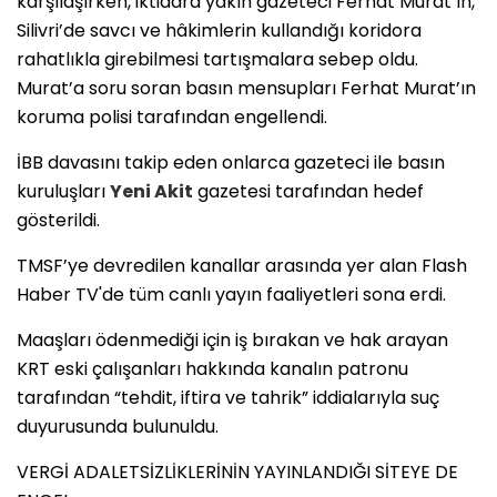
karşılaşırken, iktidara yakın gazeteci Ferhat Murat’ın,
Silivri’de savcı ve hâkimlerin kullandığı koridora
rahatlıkla girebilmesi tartışmalara sebep oldu.
Murat’a soru soran basın mensupları Ferhat Murat’ın
koruma polisi tarafından engellendi.
İBB davasını takip eden onlarca gazeteci ile basın
kuruluşları
Yeni Akit
gazetesi tarafından hedef
gösterildi.
TMSF’ye devredilen kanallar arasında yer alan Flash
Haber TV'de tüm canlı yayın faaliyetleri sona erdi.
Maaşları ödenmediği için iş bırakan ve hak arayan
KRT eski çalışanları hakkında kanalın patronu
tarafından “tehdit, iftira ve tahrik” iddialarıyla suç
duyurusunda bulunuldu.
VERGİ ADALETSİZLİKLERİNİN YAYINLANDIĞI SİTEYE DE