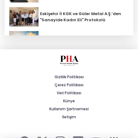
Eskişehir İl KGK ve Güler Metal A.Ş.’den
"Sanayide Kadın Eli" Protokolü
AK Parti İl Başkanı Gürhan Albayrak: "DE
10000 Tanzanya Raylarında!"
Aşırı Sıcaklara Karşı Tedbirli Olalım
Gizlilik Politikası
Çerez Politikası
Çağlarspor’da Yeni Dönem
Veri Politikası
Künye
Kullanım Şartnamesi
ATAP’tan Sanayi Ve Teknoloji
Bakanlığı’na Ziyaret
İletişim