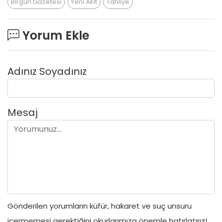
Birgün Gazetesi
Yeni Akit
Tahliye
Yorum Ekle
Adınız Soyadınız
Mesaj
Gönderilen yorumların küfür, hakaret ve suç unsuru
içermemesi gerektiğini okurlarımıza önemle hatırlatırız!