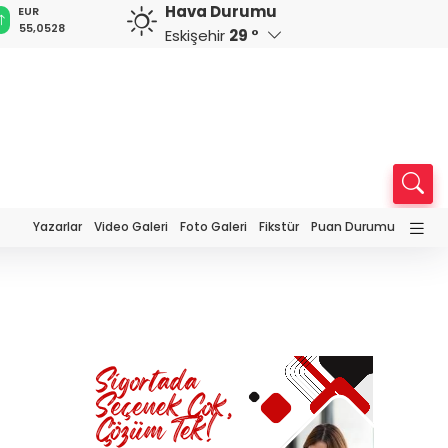
Hava Durumu
EUR
GBP
CHF
CAD
R
55,0528
64,2154
58,8394
33,9536
0
Eskişehir
29 °
Yazarlar
Video Galeri
Foto Galeri
Fikstür
Puan Durumu