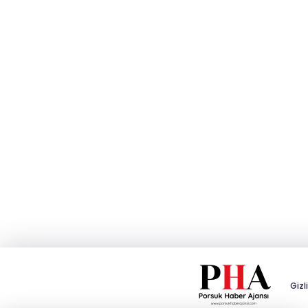
Aidiyet, Bağlılık ve 15
Temmuz Ruhu
Tuğba Önce
Kamu Malı Yönetenlerin Değil
Milletindir
Tamer Toraman
Gizli