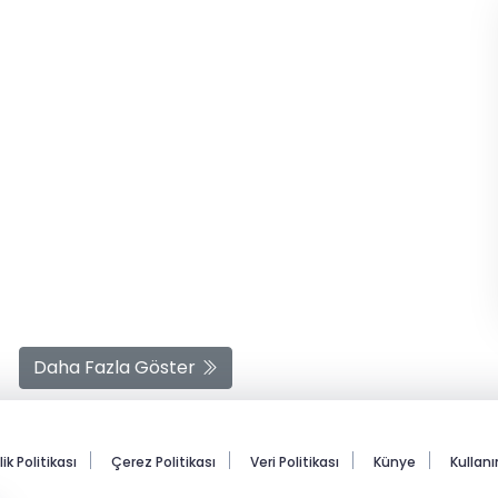
Çocuklar Masum Değildir,
Masum Olan Çocukluktur
Süreyya Şahin
Sahada Çalışan Bir Başkan:
Rahmi Çınar
Tolga Savaş
Daha Fazla Göster
lik Politikası
Çerez Politikası
Veri Politikası
Künye
Kullan