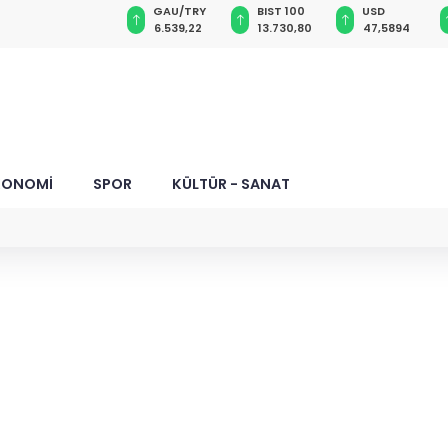
VND
GAU/TRY
BIST 100
USD
0,0018
6.539,22
13.730,80
47,5894
KONOMİ
SPOR
KÜLTÜR - SANAT