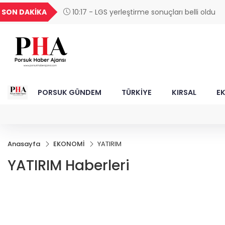
UYU
GEL
TND
BGN
SON DAKİKA
10:17 - LGS yerleştirme sonuçları belli oldu
25
1,1856
18,1986
16,2477
28,0626
PORSUK GÜNDEM
TÜRKİYE
KIRSAL
E
Anasayfa
EKONOMİ
YATIRIM
YATIRIM Haberleri