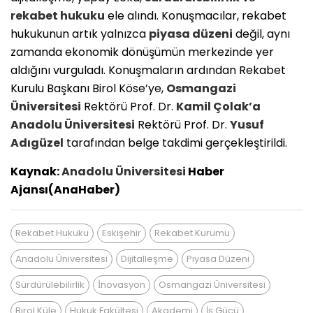
rekabet hukuku
ele alındı. Konuşmacılar, rekabet
hukukunun artık yalnızca
piyasa düzeni
değil, aynı
zamanda ekonomik dönüşümün merkezinde yer
aldığını vurguladı. Konuşmaların ardından Rekabet
Kurulu Başkanı Birol Köse’ye,
Osmangazi
Üniversitesi
Rektörü Prof. Dr.
Kamil Çolak’a
Anadolu Üniversitesi
Rektörü Prof. Dr.
Yusuf
Adıgüzel
tarafından belge takdimi gerçekleştirildi.
Kaynak:
Anadolu Üniversitesi
Haber
Ajansı(AnaHaber)
Rekabet Hukuku
Eskişehir
Rekabet Kurumu
Anadolu Üniversitesi
Dijitalleşme
Piyasa Düzeni
Sürdürülebilirlik
İnovasyon
Osmangazi Üniversitesi
Birol Küle
Hukuk Fakültesi
Akademi
İş Gücü