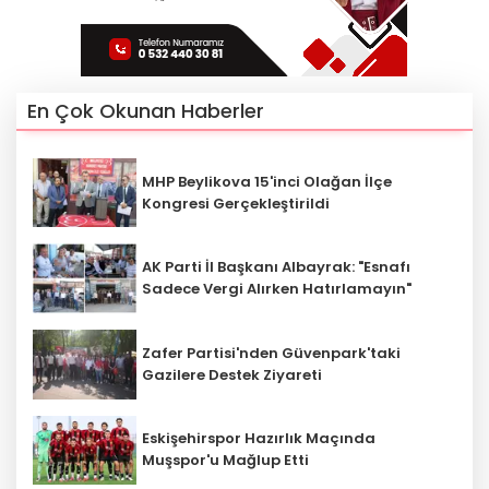
En Çok Okunan Haberler
MHP Beylikova 15'inci Olağan İlçe
Kongresi Gerçekleştirildi
AK Parti İl Başkanı Albayrak: "Esnafı
Sadece Vergi Alırken Hatırlamayın"
Zafer Partisi'nden Güvenpark'taki
Gazilere Destek Ziyareti
Eskişehirspor Hazırlık Maçında
Muşspor'u Mağlup Etti