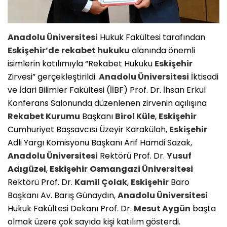
Anadolu Üniversitesi
Hukuk Fakültesi tarafından
Eskişehir’de
rekabet hukuku
alanında önemli
isimlerin katılımıyla “Rekabet Hukuku
Eskişehir
Zirvesi” gerçekleştirildi.
Anadolu Üniversitesi
İktisadi
ve İdari Bilimler Fakültesi (İİBF) Prof. Dr. İhsan Erkul
Konferans Salonunda düzenlenen zirvenin açılışına
Rekabet Kurumu
Başkanı
Birol Küle
,
Eskişehir
Cumhuriyet Başsavcısı Üzeyir Karakülah,
Eskişehir
Adli Yargı Komisyonu Başkanı Arif Hamdi Sazak,
Anadolu Üniversitesi
Rektörü Prof. Dr.
Yusuf
Adıgüzel
,
Eskişehir
Osmangazi Üniversitesi
Rektörü Prof. Dr.
Kamil Çolak
,
Eskişehir
Baro
Başkanı Av. Barış Günaydın,
Anadolu Üniversitesi
Hukuk Fakültesi Dekanı Prof. Dr.
Mesut Aygün
başta
olmak üzere çok sayıda kişi katılım gösterdi.