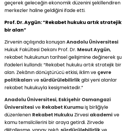
geçerek geleceğin ekonomik düzenini şekillendiren
merkezler haline geldiğini ifade etti.
Prof. Dr. Aygün: “Rekabet hukuku artık stratejik
bir alan”
Zirvenin açılışında konuşan
Anadolu Üniversitesi
Hukuk Fakültesi Dekanı Prof. Dr.
Mesut Aygün
,
rekabet hukukunun tarihsel gelişimine değinerek şu
ifadeleri kullandı: “Rekabet hukuku artık stratejik bir
alan. Zekânın dönüştürücü etkisi, iklim ve
çevre
politikaları
ve
sürdürülebilirlik
gibi yeni alanlar
rekabet hukukuyla kesişmektedir.”
Anadolu Üniversitesi
,
Eskişehir
Osmangazi
Üniversitesi
ve
Rekabet Kurumu
iş birliğiyle
düzenlenen
Rekabet Hukuku
Zirvesi
akademi
ve
kamu temsilcilerini bir araya getirdi. Zirvede
dijitalleşme, yapay zekâ,
sürdürülebilirlik
ve