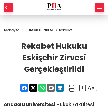
SPOR
Anasayfa
PORSUK GÜNDEM
Rekabet
AHİSAR
LIK
Hukuku
Eskişehir
Rekabet Hukuku
İ
L
Zirvesi
Gerçekleştirildi
Eskişehir Zirvesi
R
Gerçekleştirildi
SPRES
OMİ
ÖVİZ
RLAR
RTS HABER
Anadolu Üniversitesi
Hukuk Fakültesi