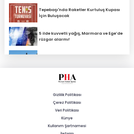
Tepebaşı'nda Raketler Kurtuluş Kupası
İçin Buluşacak
5 ilde kuvvetli yağış, Marmara ve Ege’de
rüzgar alarmı!
Büyükşehir Kırsalda Sathi Kaplama
Çalışmalarını Sürdürüyor
Emek’te İki Noktada Kanalizasyon
Çalışması Tamamlandı
Gizlilik Politikası
Çerez Politikası
Odunpazarı’nda Üç Mahallede Yollar
Yenileniyor
Veri Politikası
Künye
Kullanım Şartnamesi
Büyükşehirden Ulaşıma Gece Dokunuşu
İletişim