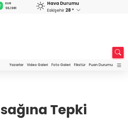
Hava Durumu
GBP
CHF
CAD
RUB
A
64,4445
59,0646
34,2245
0,5770
1
Eskişehir
28 °
Yazarlar
Video Galeri
Foto Galeri
Fikstür
Puan Durumu
asağına Tepki