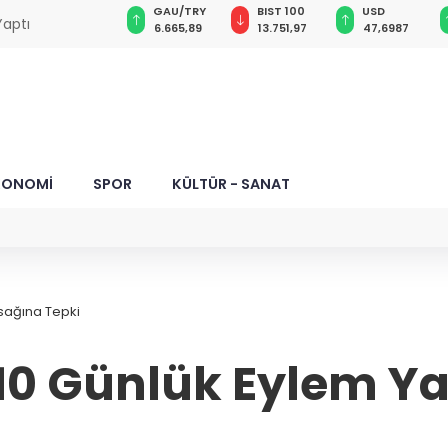
GAU/TRY
BIST 100
USD
EUR
i aylığı fark
6.665,89
13.751,97
47,6987
55,1981
KONOMİ
SPOR
KÜLTÜR - SANAT
asağına Tepki
 10 Günlük Eylem Y