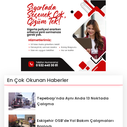
En Çok Okunan Haberler
Tepebaşı’nda Aynı Anda 13 Noktada
Çalışma
Eskişehir OSB’de Yol Bakım Çalışmaları
Başladı