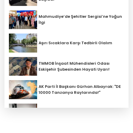
Mahmudiye’de Şehitler Sergisi’ne Yoğun
İlgi
Aşırı Sıcaklara Karşı Tedbirli Olalım
TMMOB İnşaat Mühendisleri Odası
Eskişehir Şubesinden Hayati Uyarı!
AK Parti İl Başkanı Gürhan Albayrak: "DE
10000 Tanzanya Raylarında!"
ATAP’tan Sanayi Ve Teknoloji
Bakanlığı’na Ziyaret
6 milyon emekliyi ilgilendiriyor... Emekli