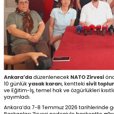
Ankara’da
düzenlenecek
NATO Zirvesi
önc
10 günlük
yasak kararı
, kentteki
sivil topl
ve Eğitim-İş, temel hak ve özgürlükleri kısı
yayımladı.
​Ankara’da 7-8 Temmuz 2026 tarihlerinde g