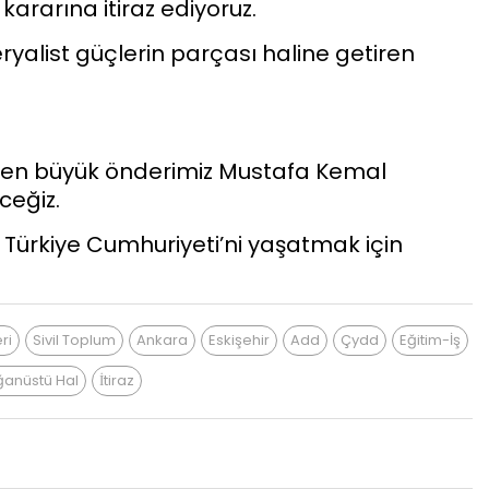
rarına itiraz ediyoruz.
eryalist güçlerin parçası haline getiren
diyen büyük önderimiz Mustafa Kemal
eğiz.
 Türkiye Cumhuriyeti’ni yaşatmak için
ri
Sivil Toplum
Ankara
Eskişehir
Add
Çydd
Eğitim-İş
ğanüstü Hal
İtiraz