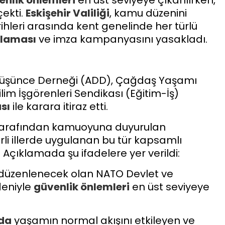
enlik önlemleri
en üst seviyeye çıkarılırken,
çekti.
Eskişehir
Valiliği
, kamu düzenini
hleri arasında kent genelinde her türlü
klaması
ve imza kampanyasını yasakladı.
 Düşünce Derneği (ADD), Çağdaş Yaşamı
im İşgörenleri Sendikası (Eğitim-İş)
sı
ile karara itiraz etti.
tarafından kamuoyuna duyurulan
li illerde uygulanan bu tür kapsamlı
Açıklamada şu ifadelere yer verildi:
düzenlenecek olan NATO Devlet ve
deniyle
güvenlik önlemleri
en üst seviyeye
da
yaşamın normal akışını etkileyen ve