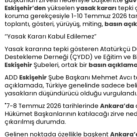
Başkanları Zirvesi nedeniyle başkentte
güv
Eskişehir’den
yükselen
yasak kararı
tepki 
koruma gerekçesiyle 1-10 Temmuz 2026 tari
toplantı, gösteri, yürüyüş, miting,
basın açı
​“Yasak Kararı Kabul Edilemez”
​Yasak kararına tepki gösteren Atatürkçü
Destekleme Derneği (ÇYDD) ve Eğitim ve Bil
Eskişehir
Şubeleri, ortak bir
basın açıklama
​ADD
Eskişehir
Şube Başkanı Mehmet Avcı 
açıklamada, Türkiye genelinde sadece belir
yasakların düşündürücü olduğu vurgulandı. 
​"7-8 Temmuz 2026 tarihlerinde
Ankara’da
Hükümet Başkanlarının katılacağı zirve ne
çıkarılmış durumda.
Gelinen noktada özellikle başkent
Ankara’