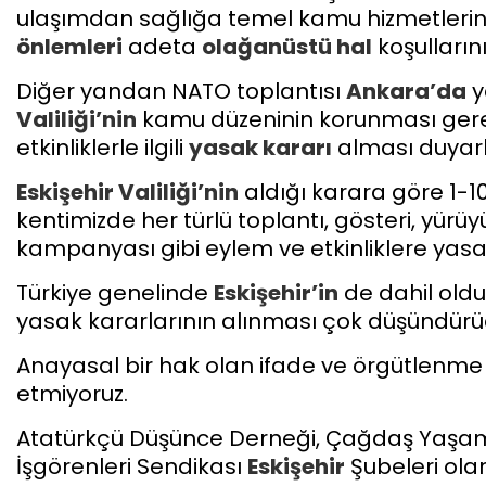
ulaşımdan sağlığa temel kamu hizmetleri
önlemleri
adeta
olağanüstü hal
koşullarını
Diğer yandan NATO toplantısı
Ankara’da
y
Valiliği’nin
kamu düzeninin korunması gere
etkinliklerle ilgili
yasak kararı
alması duyarl
Eskişehir
Valiliği’nin
aldığı karara göre 1-1
kentimizde her türlü toplantı, gösteri, yürüy
kampanyası gibi eylem ve etkinliklere yasak 
Türkiye genelinde
Eskişehir’in
de dahil oldu
yasak kararlarının alınması çok düşündürü
Anayasal bir hak olan ifade ve örgütlenme
etmiyoruz.
Atatürkçü Düşünce Derneği, Çağdaş Yaşamı
İşgörenleri Sendikası
Eskişehir
Şubeleri ola