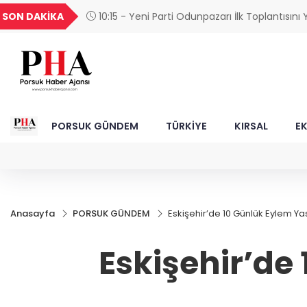
GEL
TND
BGN
VND
SON DAKİKA
15:02 - 6 milyon emekliyi ilgilendiriyor... Emekl
54
18,2404
16,2406
27,9743
0,0018
ödemeleri 7 Ağustos'ta hesaplarda
PORSUK GÜNDEM
TÜRKİYE
KIRSAL
E
Anasayfa
PORSUK GÜNDEM
Eskişehir’de 10 Günlük Eylem Y
Eskişehir’de