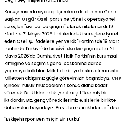
Değil, Seçilmişlerin Arkasında"
​Konuşmasında siyasi gelişmelere de değinen Genel
Başkan
Özgür Özel
, partisine yönelik operasyonel
süreçleri "sivil darbe girişimi" olarak nitelendirdi. 19
Mart ve 21 Mayıs 2026 tarihlerindeki süreçlere işaret
eden Özel, şu ifadelere yer verdi; "Partimizde 19 Mart
tarihinde Türkiye'de bir
sivil darbe
girişimi oldu. 21
Mayıs 2026'da Cumhuriyet Halk Partisi'nin kurumsal
kimliğine ve seçilmiş genel başkanına darbe
yapmaya kalktılar. Millet darbeye teslim olmamıştır.
Milletten aldığımız güçle görevimizin başındayız.
CHP
içindeki hukuk mücadelemiz sonuç alana kadar
sürecek. Bu iktidar artık yorulmuş, tükenmiş bir
iktidardır. Biz, genç yöneticilerimizle, sizlerle birlikte
daha yolun başındayız. Bu yolun sonu iktidardır." dedi.
​"Eskişehirspor Benim İçin Bir Tutku"