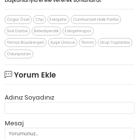
başkanlarıyla el ele vererek sonlandırdı.
Özgür Özel
Chp
Eskişehir
Cumhuriyet Halk Partisi
Sivil Darbe
Belediyecilik
Eskişehirspor
Yılmaz Büyükerşen
Ayşe Ünlüce
Tbmm
Grup Toplantısı
Odunpazarı
Yorum Ekle
Adınız Soyadınız
Mesaj