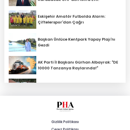
Eskişehir Amatör Futbolda Alarm:
Çiftelerspor'dan Çağrı
Başkan Ünlüce Kentpark Yapay Plajı'nı
Gezdi
AK Parti İl Başkanı Gürhan Albayrak: "DE
10000 Tanzanya Raylarında!"
Kalabak Su'ya Zam: 12 Litrelik
Damacana Fiyatı Değişti!
Eskişehirspor'da Lig Hazırlıkları Devam
Ediyor!
Gizlilik Politikası
Çerez Politikası