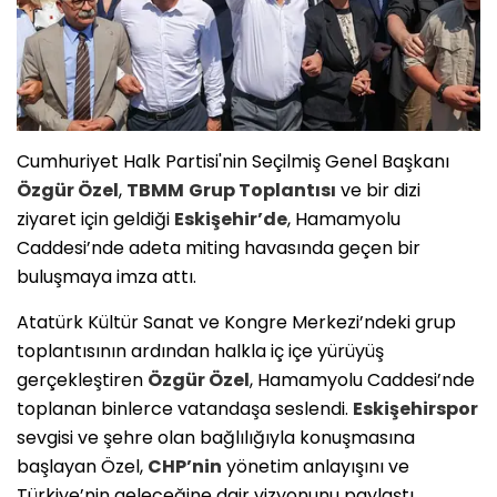
Cumhuriyet Halk Partisi'nin Seçilmiş Genel Başkanı
Özgür Özel
,
TBMM
Grup Toplantısı
ve bir dizi
ziyaret için geldiği
Eskişehir’de
, Hamamyolu
Caddesi’nde adeta miting havasında geçen bir
buluşmaya imza attı.
​Atatürk Kültür Sanat ve Kongre Merkezi’ndeki grup
toplantısının ardından halkla iç içe yürüyüş
gerçekleştiren
Özgür Özel
, Hamamyolu Caddesi’nde
toplanan binlerce vatandaşa seslendi.
Eskişehirspor
sevgisi ve şehre olan bağlılığıyla konuşmasına
başlayan Özel,
CHP’nin
yönetim anlayışını ve
Türkiye’nin geleceğine dair vizyonunu paylaştı.