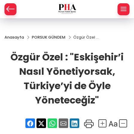
SPOR
Anasayfa
PORSUK GÜNDEM
Özgür Özel :
AHİSAR
LIK
"Eskişehir’i
Nasıl
Özgür Özel : "Eskişehir’i
İ
L
Yönetiyorsak,
Türkiye’yi de
Öyle
Nasıl Yönetiyorsak,
R
Yöneteceğiz"
Türkiye’yi de Öyle
SPRES
Yöneteceğiz"
OMİ
ÖVİZ
RLAR
RTS HABER