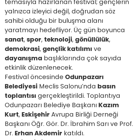
temasıyla hazırlanan festival; gençlerin
yalnızca izleyici değil, doğrudan söz
sahibi olduğu bir buluşma alanı
yaratmayı hedefliyor. Üç gün boyunca
sanat
,
spor
,
teknoloji
,
gönüllülük
,
demokrasi
,
gençlik katılımı
ve
dayanışma
başlıklarında çok sayıda
etkinlik düzenlenecek.
Festival öncesinde
Odunpazarı
Belediyesi
Meclis Salonu’nda
basın
toplantısı
gerçekleştirildi. Toplantıya
Odunpazarı Belediye Başkanı
Kazım
Kurt
,
Eskişehir
Avrupa Birliği Derneği
Başkanı Öğr. Gör. Dr. İbrahim Sarı ve Prof.
Dr.
Erhan Akdemir
katıldı.