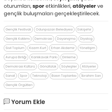
oturumları,
spor
etkinlikleri,
atölyeler
ve
gençlik buluşmaları gerçekleştirilecek.
Gençlik Festivali
Odunpazarı Belediyesi
Eskişehir
Gençlik Katılımı
Demokrasi
Dayanışma
Diyalog
Sivil Toplum
Kazım Kurt
Erhan Akdemir
Yönetişim
Avrupa Birliği
Kanlıkavak Parkı
Dinleme
Demokrasi Kültürü
Gönüllülük
Söyleşiler
Atölyeler
Sanat
Spor
Teknoloji
Basın Toplantısı
İbrahim Sarı
Gençlik Örgütleri
Yorum Ekle