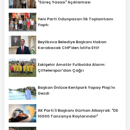
"Süreç Yasası" Açıklaması
Yeni Parti Odunpazarı İlk Toplantısını
Yaptı
Beylikova Belediye Başkanı Hakan
Karabacak CHP'den İstifa Etti!
Eskişehir Amatör Futbolda Alarm:
Çiftelerspor'dan Çağrı
Başkan Ünlüce Kentpark Yapay Plajı'nı
Gezdi
AK Parti İl Başkanı Gürhan Albayrak: "DE
10000 Tanzanya Raylarında!"