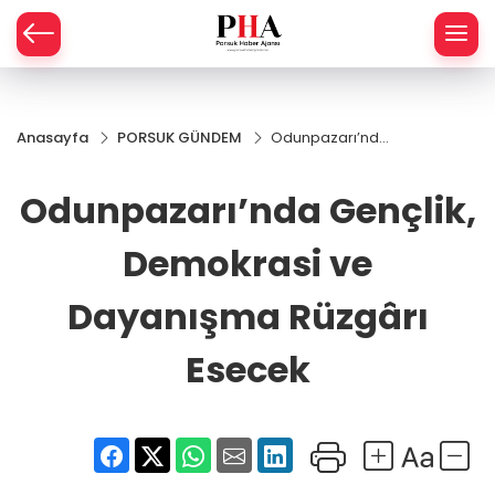
SPOR
Anasayfa
PORSUK GÜNDEM
Odunpazarı’nda
AHİSAR
LIK
Gençlik,
Demokrasi ve
Odunpazarı’nda Gençlik,
İ
L
Dayanışma
Rüzgârı Esecek
Demokrasi ve
R
Dayanışma Rüzgârı
SPRES
Esecek
OMİ
ÖVİZ
RLAR
RTS HABER