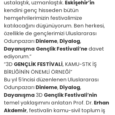
ustalaştık, uzmanlaştık.
Eskişehir’in
kendini genç hisseden bütün
hemşehrilerimizin festivalimize
katılacağını düşünüyorum. Ben herkesi,
özellikle de gençlerimizi Uluslararası
Odunpazarı
Dinleme
,
Diyalog
,
Dayanışma
Gençlik Festivali’ne
davet
ediyorum.”
“3D
GENÇLİK FESTİVALİ
, KAMU-STK İŞ
BİRLİĞİNİN ÖNEMLİ ÖRNEĞİ”
Bu yıl 5’incisi düzenlenen Uluslararası
Odunpazarı
Dinleme
,
Diyalog
,
Dayanışma
3D
Gençlik Festivali’nin
temel yaklaşımını anlatan Prof. Dr.
Erhan
Akdemir
, festivalin kamu-sivil toplum iş