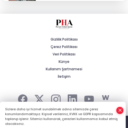
Kalabak Su'ya Zam: 12 Litrelik
Damacana Fiyatı Değişti!
Eskişehirspor'da Lig Hazırlıkları Devam
Ediyor!
Gizlilik Politikası
Çerez Politikası
Prof. Dr. Ayşen Gürcan’dan 25. Yıl ve
Türkiye Yüzyılı Vurgusu
Veri Politikası
Künye
Kullanım Şartnamesi
Yeni Partili Çakırözer’in TBMM’deki İlk
Önergesi Gazeteciler İçin
İletişim
Sizlere daha iyi hizmet sunabilmek adına sitemizde çerez
konumlandırmaktayız. Kişisel verileriniz, KVKK ve GDPR kapsamında
Şehrin Haberi, Kırsalın Gündemi... -
HABER YAZILIMI
ve
toplanıp işlenir. Sitemizi kullanarak, çerezleri kullanmamızı kabul etmiş
TURKTICARET.NET projesidir Copyright© 2006-2026 Tüm hakları
olacaksınız.
saklıdır.