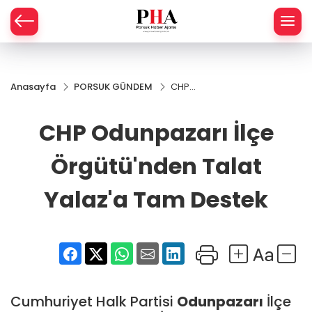
SPOR
Anasayfa
PORSUK GÜNDEM
CHP
AHİSAR
LIK
Odunpazarı
İlçe
CHP Odunpazarı İlçe
İ
L
Örgütü'nden
Talat Yalaz'a
Tam Destek
Örgütü'nden Talat
R
Yalaz'a Tam Destek
SPRES
OMİ
ÖVİZ
RLAR
RTS HABER
Cumhuriyet Halk Partisi
Odunpazarı
İlçe