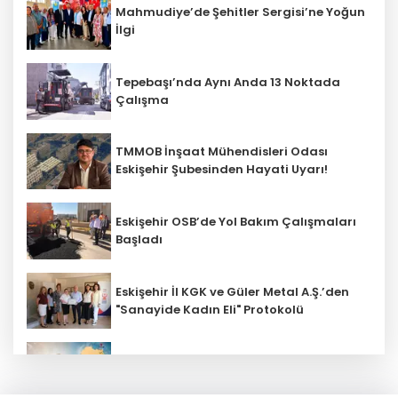
Mahmudiye’de Şehitler Sergisi’ne Yoğun
İlgi
Tepebaşı’nda Aynı Anda 13 Noktada
Çalışma
TMMOB İnşaat Mühendisleri Odası
Eskişehir Şubesinden Hayati Uyarı!
Eskişehir OSB’de Yol Bakım Çalışmaları
Başladı
Eskişehir İl KGK ve Güler Metal A.Ş.’den
"Sanayide Kadın Eli" Protokolü
AK Parti İl Başkanı Gürhan Albayrak: "DE
10000 Tanzanya Raylarında!"