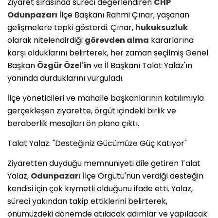
​Ziyaret sırasında süreci değerlendiren
CHP
Odunpazarı
İlçe Başkanı Rahmi Çınar, yaşanan
gelişmelere tepki gösterdi. Çınar,
hukuksuzluk
olarak nitelendirdiği
görevden alma
kararlarına
karşı olduklarını belirterek, her zaman seçilmiş Genel
Başkan
Özgür Özel'in
ve İl Başkanı Talat Yalaz'ın
yanında durduklarını vurguladı.
​İlçe yöneticileri ve mahalle başkanlarının katılımıyla
gerçekleşen ziyarette, örgüt içindeki birlik ve
beraberlik mesajları ön plana çıktı.
Talat Yalaz: "Desteğiniz Gücümüze Güç Katıyor"
​Ziyaretten duyduğu memnuniyeti dile getiren Talat
Yalaz,
Odunpazarı
İlçe Örgütü'nün verdiği desteğin
kendisi için çok kıymetli olduğunu ifade etti. Yalaz,
süreci yakından takip ettiklerini belirterek,
önümüzdeki dönemde atılacak adımlar ve yapılacak