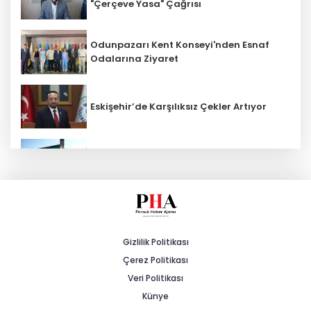
"Çerçeve Yasa" Çağrısı
Odunpazarı Kent Konseyi'nden Esnaf
Odalarına Ziyaret
Eskişehir’de Karşılıksız Çekler Artıyor
ESKİ'den Kırsal Mahallelere Yeni Su
Depoları
MHP'li Cengiz: "Yalnızca Ağaçlar Değil,
Canlar da Yitiriliyor"
Gizlilik Politikası
Çerez Politikası
Tarihi Yürüyüş Yolları Mihalıççık’ta
Devam Etti
Veri Politikası
Künye