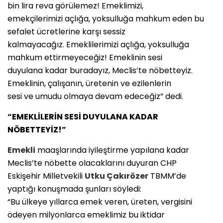
bin lira reva görülemez! Emeklimizi,
emekçilerimizi açlığa, yoksulluğa mahkum eden bu
sefalet ücretlerine karşı sessiz
kalmayacağız. Emeklilerimizi açlığa, yoksulluğa
mahkum ettirmeyeceğiz! Emeklinin sesi
duyulana kadar buradayız, Meclis’te nöbetteyiz.
Emeklinin, çalışanın, üretenin ve ezilenlerin
sesi ve umudu olmaya devam edeceğiz” dedi.
“EMEKLİLERİN SESİ DUYULANA KADAR
NÖBETTEYİZ!”
Emekli
maaşlarında iyileştirme yapılana kadar
Meclis’te nöbette olacaklarını duyuran CHP
Eskişehir Milletvekili
Utku Çakırözer
TBMM’de
yaptığı konuşmada şunları söyledi:
“Bu ülkeye yıllarca emek veren, üreten, vergisini
ödeyen milyonlarca emeklimiz bu iktidar