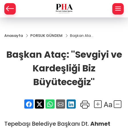
SPOR
Anasayfa
PORSUK GÜNDEM
Başkan Ataç:
AHİSAR
LIK
''Sevgiyi ve
Kardeşliği Biz
Başkan Ataç: ''Sevgiyi ve
İ
L
Büyüteceğiz''
Kardeşliği Biz
R
Büyüteceğiz''
SPRES
OMİ
ÖVİZ
RLAR
RTS HABER
Tepebaşı Belediye Başkanı Dt.
Ahmet