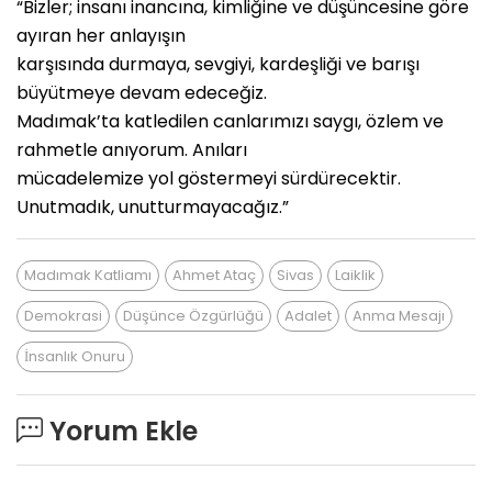
“Bizler; insanı inancına, kimliğine ve düşüncesine göre
ayıran her anlayışın
karşısında durmaya, sevgiyi, kardeşliği ve barışı
büyütmeye devam edeceğiz.
Madımak’ta katledilen canlarımızı saygı, özlem ve
rahmetle anıyorum. Anıları
mücadelemize yol göstermeyi sürdürecektir.
Unutmadık, unutturmayacağız.”
Madımak Katliamı
Ahmet Ataç
Sivas
Laiklik
Demokrasi
Düşünce Özgürlüğü
Adalet
Anma Mesajı
İnsanlık Onuru
Yorum Ekle