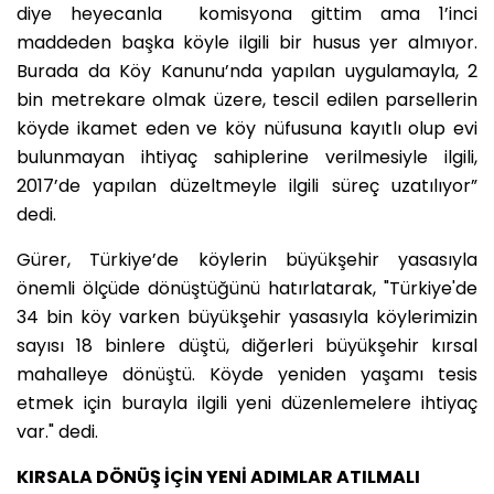
diye heyecanla komisyona gittim ama 1’inci
maddeden başka köyle ilgili bir husus yer almıyor.
Burada da Köy Kanunu’nda yapılan uygulamayla, 2
bin metrekare olmak üzere, tescil edilen parsellerin
köyde ikamet eden ve köy nüfusuna kayıtlı olup evi
bulunmayan ihtiyaç sahiplerine verilmesiyle ilgili,
2017’de yapılan düzeltmeyle ilgili süreç uzatılıyor”
dedi.
Gürer, Türkiye’de köylerin büyükşehir yasasıyla
önemli ölçüde dönüştüğünü hatırlatarak, "Türkiye'de
34 bin köy varken büyükşehir yasasıyla köylerimizin
sayısı 18 binlere düştü, diğerleri büyükşehir kırsal
mahalleye dönüştü. Köyde yeniden yaşamı tesis
etmek için burayla ilgili yeni düzenlemelere ihtiyaç
var." dedi.
KIRSALA DÖNÜŞ İÇİN YENİ ADIMLAR ATILMALI