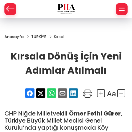
SPOR
Anasayfa
TÜRKİYE
Kırsala
AHİSAR
LIK
Dönüş
İçin
Kırsala Dönüş İçin Yeni
İ
L
Yeni
Adımlar
Atılmalı
Adımlar Atılmalı
R
SPRES
OMİ
ÖVİZ
RLAR
CHP Niğde Milletvekili
Ömer Fethi Gürer
,
RTS HABER
Türkiye Büyük Millet Meclisi Genel
Kurulu’nda yaptığı konuşmada Köy