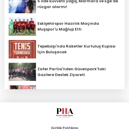
5 ilde kuvvetli yağış, Marmara ve Ege’de
rüzgar alarmı!
Eskişehirspor Hazırlık Maçında
Muşspor'u Mağlup Etti
Tepebaşı'nda Raketler Kurtuluş Kupası
İçin Buluşacak
Zafer Partisi'nden Güvenpark'taki
Gazilere Destek Ziyareti
MHP Beylikova 15'inci Olağan İlçe
Kongresi Gerçekleştirildi
AK Parti İl Başkanı Albayrak: "Esnafı
Sadece Vergi Alırken Hatırlamayın"
Gizlilik Politikası