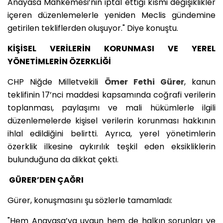
Anayasa Mahkemesi’nin iptal ettiği kısmi değişiklikler
içeren düzenlemelerle yeniden Meclis gündemine
getirilen tekliflerden oluşuyor." Diye konuştu.
KİŞİSEL VERİLERİN KORUNMASI VE YEREL
YÖNETİMLERİN ÖZERKLİĞİ
CHP Niğde Milletvekili
Ömer Fethi Gürer
, kanun
teklifinin 17’nci maddesi kapsamında coğrafi verilerin
toplanması, paylaşımı ve mali hükümlerle ilgili
düzenlemelerde kişisel verilerin korunması hakkının
ihlal edildiğini belirtti. Ayrıca, yerel yönetimlerin
özerklik ilkesine aykırılık teşkil eden eksikliklerin
bulunduğuna da dikkat çekti.
GÜRER’DEN ÇAĞRI
Gürer, konuşmasını şu sözlerle tamamladı:
"Hem Anayasa’ya uygun hem de halkın sorunları ve