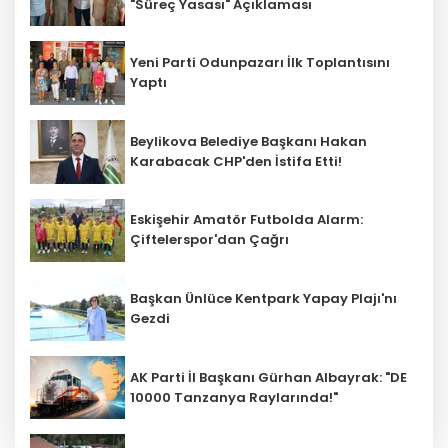
"Süreç Yasası" Açıklaması
Yeni Parti Odunpazarı İlk Toplantısını
Yaptı
Beylikova Belediye Başkanı Hakan
Karabacak CHP'den İstifa Etti!
Eskişehir Amatör Futbolda Alarm:
Çiftelerspor'dan Çağrı
Başkan Ünlüce Kentpark Yapay Plajı'nı
Gezdi
AK Parti İl Başkanı Gürhan Albayrak: "DE
10000 Tanzanya Raylarında!"