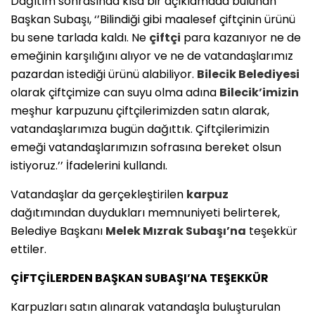
Dağıtım sonrasında kısa bir açıklamada bulunan
Başkan Subaşı, ‘’Bilindiği gibi maalesef çiftçinin ürünü
bu sene tarlada kaldı. Ne
çiftçi
para kazanıyor ne de
emeğinin karşılığını alıyor ve ne de vatandaşlarımız
pazardan istediği ürünü alabiliyor.
Bilecik
Belediyesi
olarak çiftçimize can suyu olma adına
Bilecik’imizin
meşhur karpuzunu çiftçilerimizden satın alarak,
vatandaşlarımıza bugün dağıttık. Çiftçilerimizin
emeği vatandaşlarımızın sofrasına bereket olsun
istiyoruz.’’ İfadelerini kullandı.
Vatandaşlar da gerçekleştirilen
karpuz
dağıtımından duydukları memnuniyeti belirterek,
Belediye Başkanı
Melek Mızrak Subaşı’na
teşekkür
ettiler.
ÇİFTÇİLERDEN BAŞKAN SUBAŞI’NA TEŞEKKÜR
Karpuzları satın alınarak vatandaşla buluşturulan