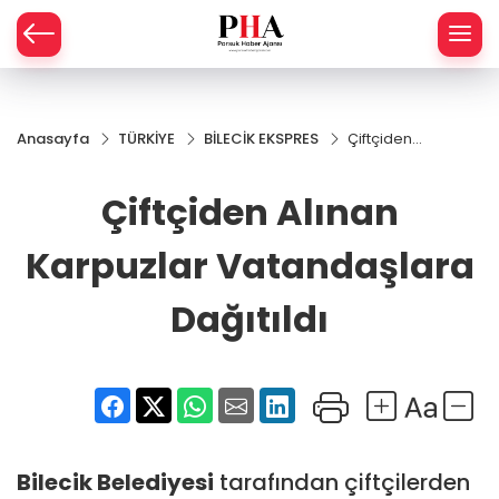
SPOR
Anasayfa
TÜRKİYE
BİLECİK EKSPRES
Çiftçiden
AHİSAR
LIK
Alınan
Karpuzlar
Çiftçiden Alınan
İ
L
Vatandaşlara
Dağıtıldı
Karpuzlar Vatandaşlara
R
Dağıtıldı
SPRES
OMİ
ÖVİZ
RLAR
RTS HABER
Bilecik
Belediyesi
tarafından çiftçilerden