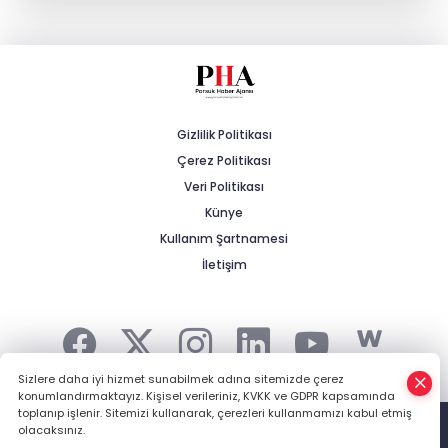
Kalabak Su'ya Zam: 12 Litrelik
Damacana Fiyatı Değişti!
Eskişehirspor'da Lig Hazırlıkları Devam
Ediyor!
Gizlilik Politikası
Çerez Politikası
Prof. Dr. Ayşen Gürcan’dan 25. Yıl ve
Türkiye Yüzyılı Vurgusu
Veri Politikası
Künye
Kullanım Şartnamesi
Yeni Partili Çakırözer’in TBMM’deki İlk
Önergesi Gazeteciler İçin
İletişim
Sizlere daha iyi hizmet sunabilmek adına sitemizde çerez
konumlandırmaktayız. Kişisel verileriniz, KVKK ve GDPR kapsamında
Şehrin Haberi, Kırsalın Gündemi... -
HABER YAZILIMI
ve
toplanıp işlenir. Sitemizi kullanarak, çerezleri kullanmamızı kabul etmiş
TURKTICARET.NET projesidir Copyright© 2006-2026 Tüm hakları
olacaksınız.
saklıdır.