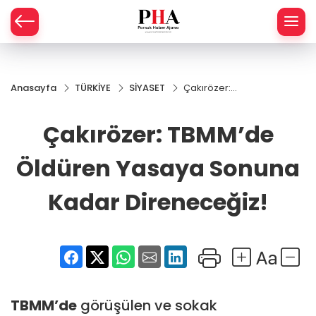
SPOR
Anasayfa
TÜRKİYE
SİYASET
Çakırözer:
AHİSAR
LIK
TBMM’de
Öldüren
Çakırözer: TBMM’de
İ
L
Yasaya
Sonuna
Kadar
Öldüren Yasaya Sonuna
R
Direneceğiz!
Kadar Direneceğiz!
SPRES
OMİ
ÖVİZ
RLAR
RTS HABER
TBMM’de
görüşülen ve sokak