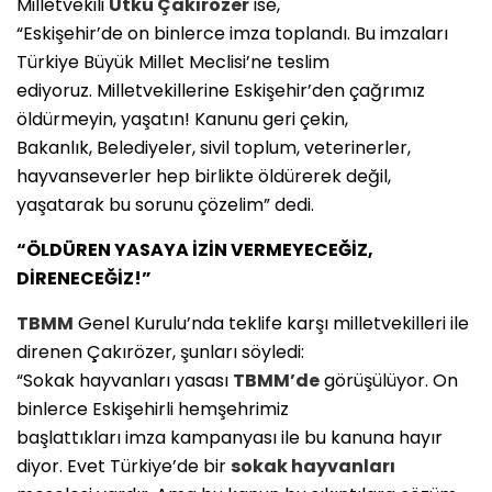
Milletvekili
Utku Çakırözer
ise,
“Eskişehir’de on binlerce imza toplandı. Bu imzaları
Türkiye Büyük Millet Meclisi’ne teslim
ediyoruz. Milletvekillerine Eskişehir’den çağrımız
öldürmeyin, yaşatın! Kanunu geri çekin,
Bakanlık, Belediyeler, sivil toplum, veterinerler,
hayvanseverler hep birlikte öldürerek değil,
yaşatarak bu sorunu çözelim” dedi.
“ÖLDÜREN YASAYA İZİN VERMEYECEĞİZ,
DİRENECEĞİZ!”
TBMM
Genel Kurulu’nda teklife karşı milletvekilleri ile
direnen Çakırözer, şunları söyledi:
“Sokak hayvanları yasası
TBMM’de
görüşülüyor. On
binlerce Eskişehirli hemşehrimiz
başlattıkları imza kampanyası ile bu kanuna hayır
diyor. Evet Türkiye’de bir
sokak hayvanları