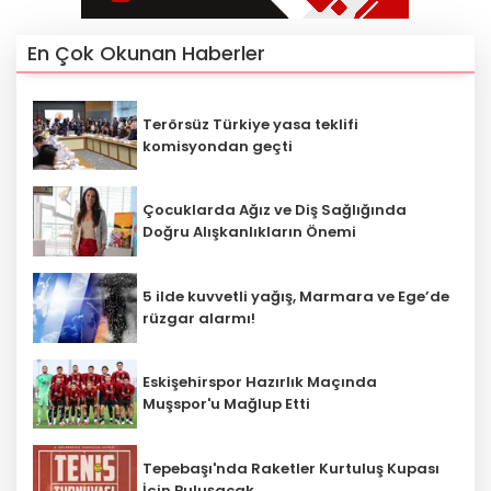
En Çok Okunan Haberler
Terörsüz Türkiye yasa teklifi
komisyondan geçti
Çocuklarda Ağız ve Diş Sağlığında
Doğru Alışkanlıkların Önemi
5 ilde kuvvetli yağış, Marmara ve Ege’de
rüzgar alarmı!
Eskişehirspor Hazırlık Maçında
Muşspor'u Mağlup Etti
Tepebaşı'nda Raketler Kurtuluş Kupası
İçin Buluşacak