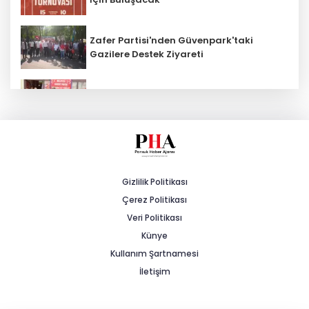
Zafer Partisi'nden Güvenpark'taki
Gazilere Destek Ziyareti
MHP Beylikova 15'inci Olağan İlçe
Kongresi Gerçekleştirildi
AK Parti İl Başkanı Albayrak: "Esnafı
Sadece Vergi Alırken Hatırlamayın"
Gizlilik Politikası
Çerez Politikası
Şiddetli Karın Ağrısına Dikkat!
Veri Politikası
Künye
Kullanım Şartnamesi
Sağlık çalışanlarından ücret ve
emeklilik reformu çağrısı
İletişim