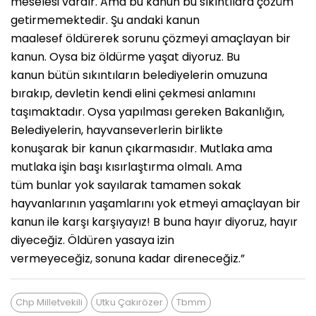
meselesi vardır. Ama bu kanun bu sıkıntılara çözüm
getirmemektedir. Şu andaki kanun
maalesef öldürerek sorunu çözmeyi amaçlayan bir
kanun. Oysa biz öldürme yaşat diyoruz. Bu
kanun bütün sıkıntıların belediyelerin omuzuna
bırakıp, devletin kendi elini çekmesi anlamını
taşımaktadır. Oysa yapılması gereken Bakanlığın,
Belediyelerin, hayvanseverlerin birlikte
konuşarak bir kanun çıkarmasıdır. Mutlaka ama
mutlaka işin başı kısırlaştırma olmalı. Ama
tüm bunlar yok sayılarak tamamen sokak
hayvanlarının yaşamlarını yok etmeyi amaçlayan bir
kanun ile karşı karşıyayız! B buna hayır diyoruz, hayır
diyeceğiz. Öldüren yasaya izin
vermeyeceğiz, sonuna kadar direneceğiz.”
Chp Milletvekili
Utku Çakırözer
Tbmm