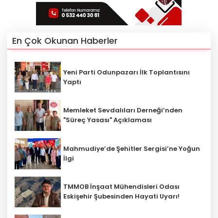
En Çok Okunan Haberler
Yeni Parti Odunpazarı İlk Toplantısını
Yaptı
Memleket Sevdalıları Derneği’nden
"Süreç Yasası" Açıklaması
Mahmudiye’de Şehitler Sergisi’ne Yoğun
İlgi
TMMOB İnşaat Mühendisleri Odası
Eskişehir Şubesinden Hayati Uyarı!