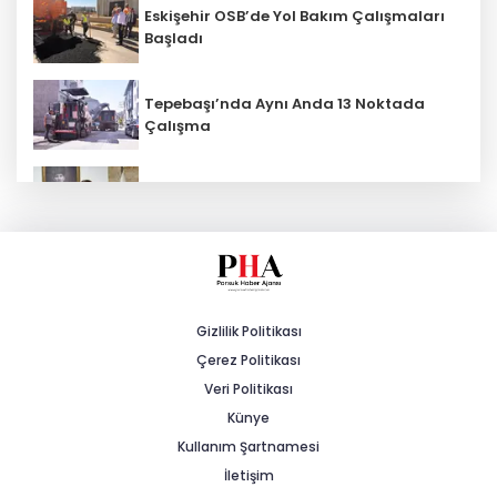
Eskişehir OSB’de Yol Bakım Çalışmaları
Başladı
Tepebaşı’nda Aynı Anda 13 Noktada
Çalışma
Beylikova Belediye Başkanı Hakan
Karabacak CHP'den İstifa Etti!
AK Parti İl Başkanı Gürhan Albayrak: "DE
10000 Tanzanya Raylarında!"
Gizlilik Politikası
Çerez Politikası
Çağlarspor’da Yeni Dönem
Veri Politikası
Künye
Kullanım Şartnamesi
Eskişehir İl KGK ve Güler Metal A.Ş.’den
"Sanayide Kadın Eli" Protokolü
İletişim