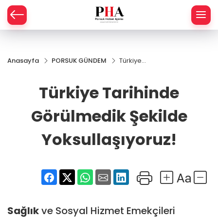
SPOR
Anasayfa
PORSUK GÜNDEM
Türkiye
AHİSAR
LIK
Tarihinde
Görülmedik
Türkiye Tarihinde
İ
L
Şekilde
Yoksullaşıyoruz!
Görülmedik Şekilde
R
Yoksullaşıyoruz!
SPRES
OMİ
ÖVİZ
RLAR
RTS HABER
Sağlık
ve Sosyal Hizmet Emekçileri