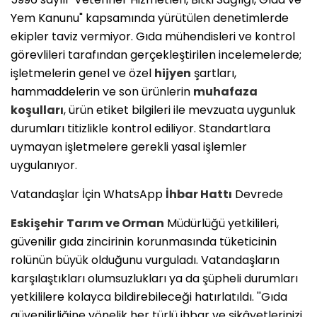
Yem Kanunu" kapsamında yürütülen denetimlerde
ekipler taviz vermiyor. Gıda mühendisleri ve kontrol
görevlileri tarafından gerçekleştirilen incelemelerde;
işletmelerin genel ve özel
hijyen
şartları,
hammaddelerin ve son ürünlerin
muhafaza
koşulları
, ürün etiket bilgileri ile mevzuata uygunluk
durumları titizlikle kontrol ediliyor. Standartlara
uymayan işletmelere gerekli yasal işlemler
uygulanıyor.
Vatandaşlar İçin WhatsApp
İhbar Hattı
Devrede
Eskişehir
Tarım ve Orman
Müdürlüğü yetkilileri,
güvenilir gıda zincirinin korunmasında tüketicinin
rolünün büyük olduğunu vurguladı. Vatandaşların
karşılaştıkları olumsuzlukları ya da şüpheli durumları
yetkililere kolayca bildirebileceği hatırlatıldı. ''Gıda
güvenilirliğine yönelik her türlü ihbar ve şikâyetlerinizi