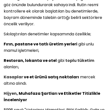
göz önünde bulundurarak sahaya indi. Rutin resmi
kontrollere ek olarak başlatılan bu denetimlerde,
bayram döneminde talebin arttığı belirli sektörlere
öncelik veriliyor.
Sıkılaştırılan denetimler kapsamında özellikle;
Fırın, pastane ve tatlı üretim yerleri
gibi unlu
mamul işletmeleri,
Restoran, lokanta ve otel
gibi
toplu tüketim
alanları,
Kasaplar
ve et ürünü satış noktaları
mercek
altına alındı.
Hijyen
, Muhafaza Şartları ve Etiketler Titizlikle
İnceleniyor
5996 sayılı "Veteriner Hizmetleri, Bitki Sağlığı, Gıda ve