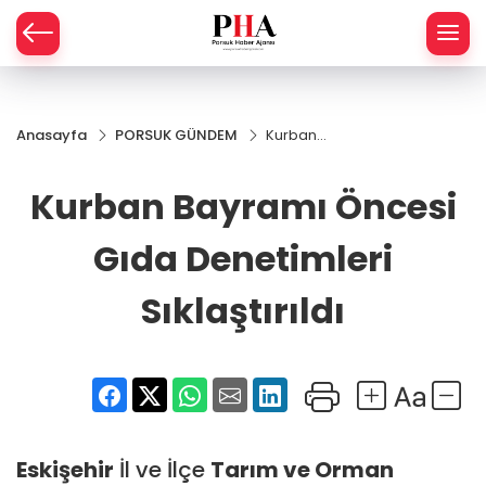
SPOR
Anasayfa
PORSUK GÜNDEM
Kurban
AHİSAR
LIK
Bayramı
Öncesi
Kurban Bayramı Öncesi
İ
L
Gıda
Denetimleri
Sıklaştırıldı
Gıda Denetimleri
R
Sıklaştırıldı
SPRES
OMİ
ÖVİZ
RLAR
RTS HABER
Eskişehir
İl ve İlçe
Tarım ve Orman