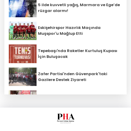
5 ilde kuvvetli yağış, Marmara ve Ege’de
rüzgar alarmı!
Eskişehirspor Hazırlık Maçında
Muşspor'u Mağlup Etti
Tepebaşı'nda Raketler Kurtuluş Kupası
İçin Buluşacak
Zafer Partisi'nden Güvenpark'taki
Gazilere Destek Ziyareti
MHP Beylikova 15'inci Olağan İlçe
Kongresi Gerçekleştirildi
AK Parti İl Başkanı Albayrak: "Esnafı
Sadece Vergi Alırken Hatırlamayın"