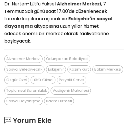
Dr. Nurten-Lütfü Yüksel
Alzheimer Merkezi
, 7
Temmuz Salı günü saat 17.00'de düzenlenecek
törenle kapılarını açacak ve
Eskişehir'in
sosyal
dayanışma
altyapısına uzun yıllar hizmet
edecek önemli bir merkez olarak faaliyetlerine
başlayacak.
Alzheimer Merkezi
Odunpazarı Belediyesi
Sosyal Belediyecilik
Eskişehir
Kazım Kurt
Bakım Merkezi
Özgür Özel
Lütfü Yüksel
Palyatif Servis
Toplumsal Sorumluluk
Vadişehir Mahallesi
Sosyal Dayanışma
Bakım Hizmeti
Yorum Ekle