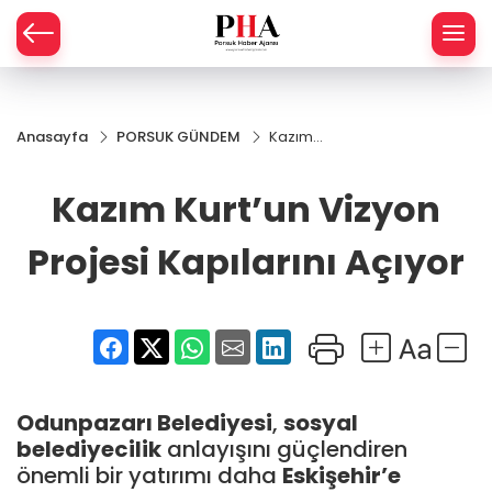
SPOR
Anasayfa
PORSUK GÜNDEM
Kazım
AHİSAR
LIK
Kurt’un
Vizyon
Kazım Kurt’un Vizyon
İ
L
Projesi
Kapılarını
Açıyor
Projesi Kapılarını Açıyor
R
SPRES
OMİ
ÖVİZ
RLAR
Odunpazarı Belediyesi
,
sosyal
RTS HABER
belediyecilik
anlayışını güçlendiren
önemli bir yatırımı daha
Eskişehir’e