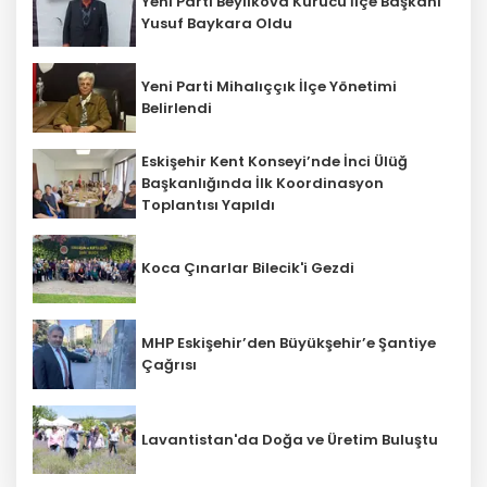
Yeni Parti Beylikova Kurucu İlçe Başkanı
Yusuf Baykara Oldu
Yeni Parti Mihalıççık İlçe Yönetimi
Belirlendi
Eskişehir Kent Konseyi’nde İnci Ülüğ
Başkanlığında İlk Koordinasyon
Toplantısı Yapıldı
Koca Çınarlar Bilecik'i Gezdi
MHP Eskişehir’den Büyükşehir’e Şantiye
Çağrısı
Lavantistan'da Doğa ve Üretim Buluştu