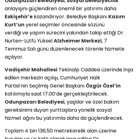
Odunpazarı Belediyesi
,
sosyal belediyecilik
anlayışını güçlendiren önemli bir yatırımı daha
Eskişehir’e
kazandırıyor. Belediye Başkanı
Kazım
Kurt’un
yerel seçimler öncesinde sözünü
verdiği ve yapım sürecini yakından takip ettiği Dr.
Nurten-Lütfü Yüksel
Alzheimer Merkezi
, 7
Temmuz Salı günü düzenlenecek törenle hizmete
açılıyor.
Vadişehir Mahallesi
Tekinalp Caddesi üzerinde inşa
edilen merkezin açılışı, Cumhuriyet Halk
Partisi’nin Seçilmiş Genel Başkanı
Özgür Özel’in
katılımıyla saat 17.00’de gerçekleştirilecek.
Odunpazarı Belediyesi
, yaşlılar ve özel bakım
gereksinimi duyan yurttaşlara yönelik sosyal
hizmet ağını bu yatırımla daha da güçlendirecek.
Toplam 4 bin 136,50 metrekarelik alan üzerine
kurulan ve üç katlı olarak inşa edilen Dr.