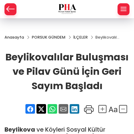
SPOR
Anasayfa
PORSUK GÜNDEM
İLÇELER
Beylikovalılar
AHİSAR
LIK
Buluşması ve
Pilav Günü
Beylikovalılar Buluşması
İ
L
İçin Geri
Sayım
Başladı
ve Pilav Günü İçin Geri
R
Sayım Başladı
SPRES
OMİ
ÖVİZ
RLAR
RTS HABER
Beylikova
ve Köyleri Sosyal Kültür