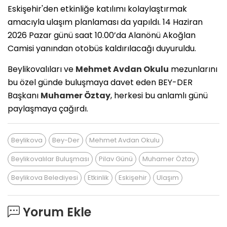
​Eskişehir'den etkinliğe katılımı kolaylaştırmak
amacıyla ulaşım planlaması da yapıldı. 14 Haziran
2026 Pazar günü saat 10.00’da Alanönü Akoğlan
Camisi yanından otobüs kaldırılacağı duyuruldu.
​Beylikovalıları ve
Mehmet Avdan Okulu
mezunlarını
bu özel günde buluşmaya davet eden BEY-DER
Başkanı
Muhamer Öztay
, herkesi bu anlamlı günü
paylaşmaya çağırdı.
Beylikova
Bey-Der
Mehmet Avdan Okulu
Beylikovalılar Buluşması
Pilav Günü
Muhamer Öztay
Beylikova Belediyesi
Etkinlik
Eskişehir
Ulaşım
Yorum Ekle