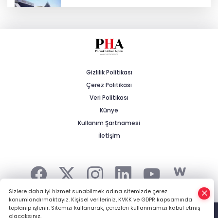
Baksan Sanayi Sitesi’nde Asfalt
Çalışmaları Sürüyor
Gürer: “Tarımda Çalışan Nüfus Yüzde
10,7’den Yüzde 5,23’e Geriledi”
Gizlilik Politikası
Çerez Politikası
Emniyet teşkilatına 6 bin 250 yeni kadro!
Detaylar belli oldu
Veri Politikası
Künye
Kullanım Şartnamesi
Öğrenci affı çıktı.. YÖK'ten açıklama
geldi! 4 aylık süre tanındı
İletişim
Sizlere daha iyi hizmet sunabilmek adına sitemizde çerez
konumlandırmaktayız. Kişisel verileriniz, KVKK ve GDPR kapsamında
Şehrin Haberi, Kırsalın Gündemi... -
HABER YAZILIMI
ve
toplanıp işlenir. Sitemizi kullanarak, çerezleri kullanmamızı kabul etmiş
TURKTICARET.NET projesidir Copyright© 2006-2026 Tüm hakları
olacaksınız.
saklıdır.