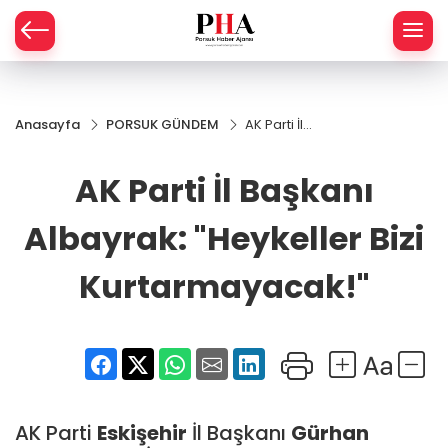
SPOR
Anasayfa
PORSUK GÜNDEM
AK Parti İl
AHİSAR
LIK
Başkanı
Albayrak:
AK Parti İl Başkanı
İ
L
"Heykeller Bizi
Kurtarmayacak!"
Albayrak: "Heykeller Bizi
R
Kurtarmayacak!"
SPRES
OMİ
ÖVİZ
RLAR
RTS HABER
AK Parti
Eskişehir
İl Başkanı
Gürhan