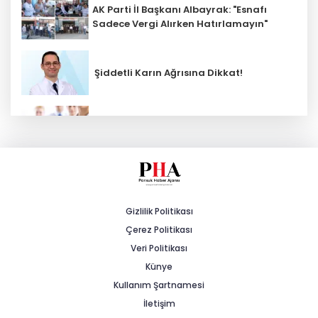
AK Parti İl Başkanı Albayrak: "Esnafı
Sadece Vergi Alırken Hatırlamayın"
Şiddetli Karın Ağrısına Dikkat!
Sağlık çalışanlarından ücret ve
emeklilik reformu çağrısı
17 Milyon Büyükbaşta Dijital Küpe
Dönemi Başlıyor
Gizlilik Politikası
Çerez Politikası
Kütahya’da komşuluk bağları
güçleniyor
Veri Politikası
Künye
Özel öğrenci yurtlarına ilişkin
Kullanım Şartnamesi
yönetmelik değişikliği... Geçiş süresi
İletişim
uzatıldı