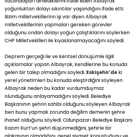
vatandaşları dinlediklerini ifade eden Albayrak
yoğunluktan dolayı sıkıntılar yaşandığını ifade etti.
Bizim milletvekillerinn işi var diyen Albayrak
milletvekillerinin yapmaları gereken görevler
olduğunu ondan dolayı yoğun çalıştıklarını söylerken
CHP Milletvekilleri ile kıyaslanamayacağını söyledi.
Deprem gerçeği ile ve kentsel dönüşümle ilgili
açıklamalar yapan Albayrak, kendilerine bu konuda
gelen bir talep olmadığını söyledi.
Eskişehir'de
ki
yerel yönetimleri bu konuda eleştirdiğini söyleyen
Albayrak neden bu kadar vurdumduymaz
olunduğunu anlayamadığını söyledi. Belediye
Başkanının şehrin sahibi olduğunu söyleyen Albayrak
ben bunu yapmak zorunda değilim demenin şehre
ihanet olduğunu söyledi. Odunpazarı Belediye Başkanı
Kazım Kurt’un şehri düşünmediğini, şehirle bir
alakasının olmadığını, genel siyaset konuştuğunu ve