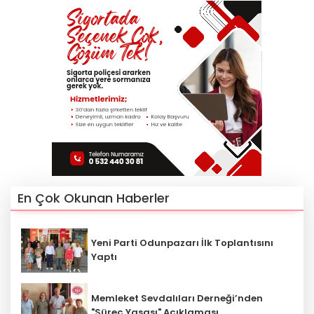
En Çok Okunan Haberler
Yeni Parti Odunpazarı İlk Toplantısını
Yaptı
Memleket Sevdalıları Derneği’nden
"Süreç Yasası" Açıklaması