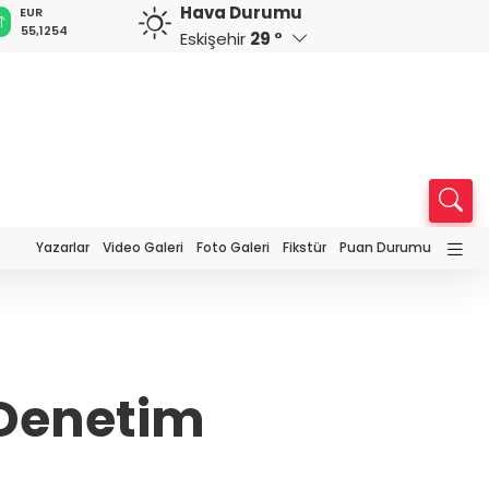
Hava Durumu
GBP
CHF
CAD
RUB
64,3468
59,0083
34,1883
0,5822
Eskişehir
29 °
Yazarlar
Video Galeri
Foto Galeri
Fikstür
Puan Durumu
 Denetim