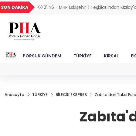
YU
GEL
TND
BGN
VND
SON DAKİKA
21:42 - Eskişehirspor'da Lig Hazırlıkları Deva
1849
18,2677
16,3788
27,9743
0,0018
PORSUK GÜNDEM
TÜRKİYE
KIRSAL
E
Anasayfa
TÜRKİYE
BİLECİK EKSPRES
Zabıta'dan Taksi Esn
Zabıta'