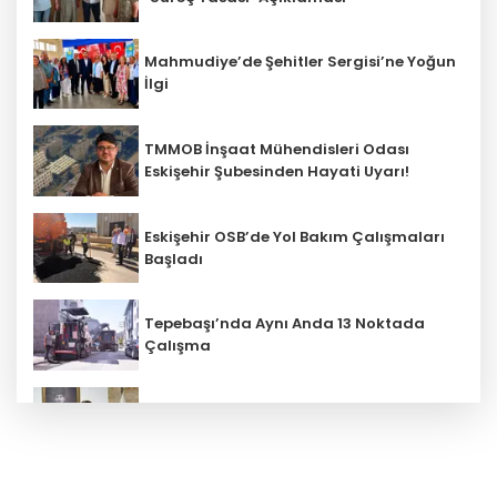
Mahmudiye’de Şehitler Sergisi’ne Yoğun
İlgi
TMMOB İnşaat Mühendisleri Odası
Eskişehir Şubesinden Hayati Uyarı!
Eskişehir OSB’de Yol Bakım Çalışmaları
Başladı
Tepebaşı’nda Aynı Anda 13 Noktada
Çalışma
Beylikova Belediye Başkanı Hakan
Karabacak CHP'den İstifa Etti!