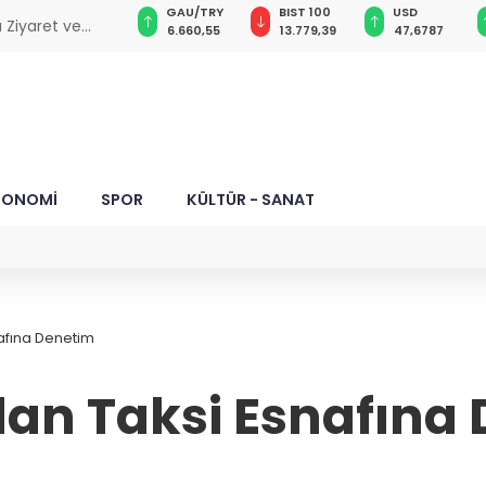
GAU/TRY
BIST 100
USD
EUR
m Ediyor!
6.660,55
13.779,39
47,6787
55,1254
KONOMİ
SPOR
KÜLTÜR - SANAT
afına Denetim
dan Taksi Esnafına