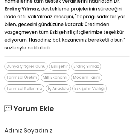
hamlelerine tam destek verdiklerini hatırlatan Dr.
Erdinç Yılmaz
, destekleme projelerinin süreceğini
ifade etti. ​Vali Yılmaz mesajını, "Toprağı sadık bir yar
bilen, gecesini gündüzüne katarak üretimden
vazgeçmeyen tüm Eskişehirli çiftçilerimize teşekkür
ediyorum. Hasadınız bol, kazancınız bereketli olsun,"
sözleriyle noktaladı.
Dünya Çiftçiler Günü
Eskişehir
Erdinç Yılmaz
Tarımsal Üretim
Milli Ekonomi
Modern Tarım
Tarımsal Kalkınma
İç Anadolu
Eskişehir Valiliği
Yorum Ekle
Adınız Soyadınız