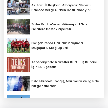
AK Parti İl Başkanı Albayrak: "Esnafı
Sadece Vergi Alırken Hatırlamayın"
Zafer Partisi'nden Güvenpark'taki
Gazilere Destek Ziyareti
Eskişehirspor Hazırlık Maçında
Muşspor'u Mağlup Etti
Tepebaşı'nda Raketler Kurtuluş Kupası
İçin Buluşacak
5 ilde kuvvetli yağış, Marmara ve Ege’de
rüzgar alarmı!
Büyükşehir Kırsalda Sathi Kaplama
Çalışmalarını Sürdürüyor