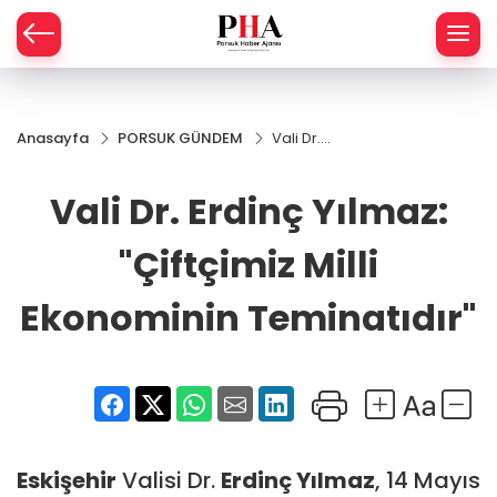
SPOR
Anasayfa
PORSUK GÜNDEM
Vali Dr.
AHİSAR
LIK
Erdinç
Yılmaz:
Vali Dr. Erdinç Yılmaz:
İ
L
"Çiftçimiz
Milli
Ekonominin
"Çiftçimiz Milli
R
Teminatıdır"
Ekonominin Teminatıdır"
SPRES
OMİ
ÖVİZ
RLAR
RTS HABER
Eskişehir
Valisi Dr.
Erdinç Yılmaz
, 14 Mayıs