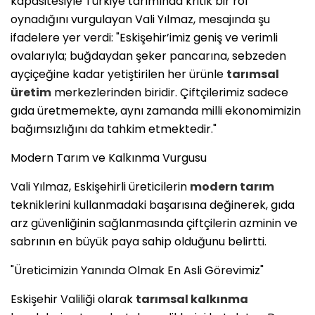
kapasitesiyle Türkiye tarımında kritik bir rol
oynadığını vurgulayan Vali Yılmaz, mesajında şu
ifadelere yer verdi: ​"Eskişehir’imiz geniş ve verimli
ovalarıyla; buğdaydan şeker pancarına, sebzeden
ayçiçeğine kadar yetiştirilen her ürünle
tarımsal
üretim
merkezlerinden biridir. Çiftçilerimiz sadece
gıda üretmemekte, aynı zamanda milli ekonomimizin
bağımsızlığını da tahkim etmektedir."
​Modern Tarım ve Kalkınma Vurgusu
​Vali Yılmaz, Eskişehirli üreticilerin
modern tarım
tekniklerini kullanmadaki başarısına değinerek, gıda
arz güvenliğinin sağlanmasında çiftçilerin azminin ve
sabrının en büyük paya sahip olduğunu belirtti.
​"Üreticimizin Yanında Olmak En Asli Görevimiz"
​Eskişehir Valiliği olarak
tarımsal kalkınma