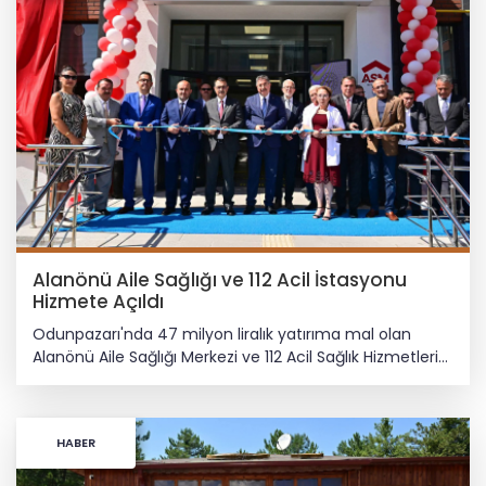
Alanönü Aile Sağlığı ve 112 Acil İstasyonu
Hizmete Açıldı
Odunpazarı'nda 47 milyon liralık yatırıma mal olan
Alanönü Aile Sağlığı Merkezi ve 112 Acil Sağlık Hizmetleri
İstasyonu törenle açıldı. Protokolün Yoğun Katılımıyla
Gerçekleşti ​Açılış törenine Eskişehir Valisi Dr. Erdinç
Yılmaz, Eskişehir Milletvekili Fatih Dönmez, il ve ilçe
HABER
protokolü, kamu kurum ve kuruluşlarının temsilcileri ile
çok sayıda vatandaş katıldı. ​Vali Dr. Erdinç Yılmaz: "Sağlık