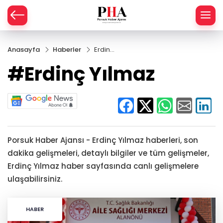
SPOR
Anasayfa
Haberler
Erdinç
Yılmaz
AHİSAR
LIK
#Erdinç Yılmaz
İ
L
R
Porsuk Haber Ajansı - Erdinç Yılmaz haberleri, son
SPRES
dakika gelişmeleri, detaylı bilgiler ve tüm gelişmeler,
Erdinç Yılmaz haber sayfasında canlı gelişmelere
OMİ
ÖVİZ
RLAR
ulaşabilirsiniz.
RTS HABER
HABER