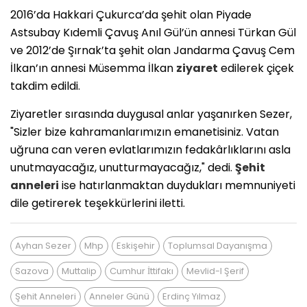
​2016’da Hakkari Çukurca’da şehit olan Piyade
Astsubay Kıdemli Çavuş Anıl Gül’ün annesi Türkan Gül
ve 2012’de Şırnak’ta şehit olan Jandarma Çavuş Cem
İlkan’ın annesi Müsemma İlkan
ziyaret
edilerek çiçek
takdim edildi.
​Ziyaretler sırasında duygusal anlar yaşanırken Sezer,
"Sizler bize kahramanlarımızın emanetisiniz. Vatan
uğruna can veren evlatlarımızın fedakârlıklarını asla
unutmayacağız, unutturmayacağız," dedi.
Şehit
anneleri
ise hatırlanmaktan duydukları memnuniyeti
dile getirerek teşekkürlerini iletti.
Ayhan Sezer
Mhp
Eskişehir
Toplumsal Dayanışma
Sazova
Muttalip
Cumhur İttifakı
Mevlid-I Şerif
Şehit Anneleri
Anneler Günü
Erdinç Yılmaz