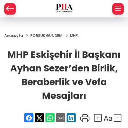
SPOR
Anasayfa
PORSUK GÜNDEM
MHP
AHİSAR
LIK
Eskişehir İl
Başkanı
MHP Eskişehir İl Başkanı
İ
L
Ayhan
Sezer’den
Birlik,
Ayhan Sezer’den Birlik,
R
Beraberlik
ve Vefa
Beraberlik ve Vefa
SPRES
Mesajları
Mesajları
OMİ
ÖVİZ
RLAR
RTS HABER