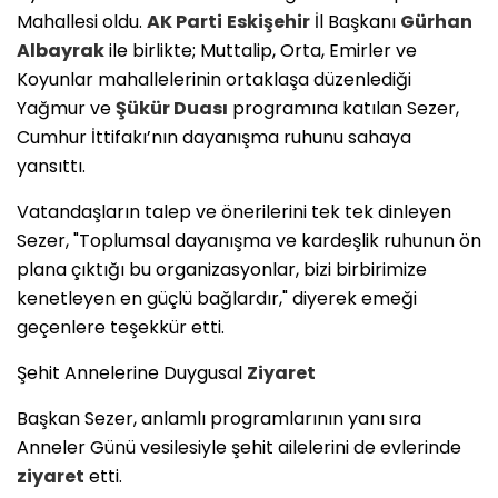
Mahallesi oldu.
AK Parti
Eskişehir
İl Başkanı
Gürhan
Albayrak
ile birlikte; Muttalip, Orta, Emirler ve
Koyunlar mahallelerinin ortaklaşa düzenlediği
Yağmur ve
Şükür Duası
programına katılan Sezer,
Cumhur İttifakı’nın dayanışma ruhunu sahaya
yansıttı.
​Vatandaşların talep ve önerilerini tek tek dinleyen
Sezer, "Toplumsal dayanışma ve kardeşlik ruhunun ön
plana çıktığı bu organizasyonlar, bizi birbirimize
kenetleyen en güçlü bağlardır," diyerek emeği
geçenlere teşekkür etti.
​Şehit Annelerine Duygusal
Ziyaret
​Başkan Sezer, anlamlı programlarının yanı sıra
Anneler Günü vesilesiyle şehit ailelerini de evlerinde
ziyaret
etti.