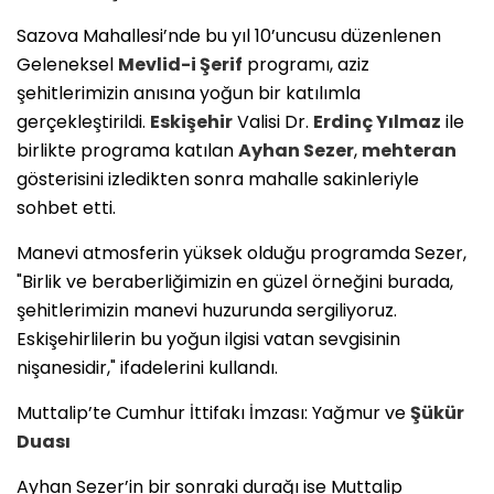
​Sazova Mahallesi’nde bu yıl 10’uncusu düzenlenen
Geleneksel
Mevlid-i Şerif
programı, aziz
şehitlerimizin anısına yoğun bir katılımla
gerçekleştirildi.
Eskişehir
Valisi Dr.
Erdinç Yılmaz
ile
birlikte programa katılan
Ayhan Sezer
,
mehteran
gösterisini izledikten sonra mahalle sakinleriyle
sohbet etti.
​Manevi atmosferin yüksek olduğu programda Sezer,
"Birlik ve beraberliğimizin en güzel örneğini burada,
şehitlerimizin manevi huzurunda sergiliyoruz.
Eskişehirlilerin bu yoğun ilgisi vatan sevgisinin
nişanesidir," ifadelerini kullandı.
​Muttalip’te Cumhur İttifakı İmzası: Yağmur ve
Şükür
Duası
​Ayhan Sezer’in bir sonraki durağı ise Muttalip