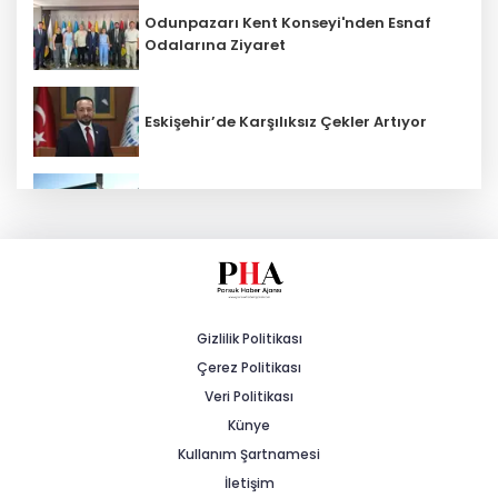
Odunpazarı Kent Konseyi'nden Esnaf
Odalarına Ziyaret
Eskişehir’de Karşılıksız Çekler Artıyor
ESKİ'den Kırsal Mahallelere Yeni Su
Depoları
MHP'li Cengiz: "Yalnızca Ağaçlar Değil,
Canlar da Yitiriliyor"
Gizlilik Politikası
Çerez Politikası
Tarihi Yürüyüş Yolları Mihalıççık’ta
Devam Etti
Veri Politikası
Künye
Kullanım Şartnamesi
Yeşilay Zafer Kupası Tenis Turnuvası
İçin Kayıtlar Başladı
İletişim