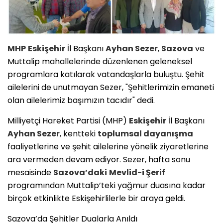
MHP
Eskişehir
İl Başkanı
Ayhan Sezer
,
Sazova
ve
Muttalip mahallelerinde düzenlenen geleneksel
programlara katılarak vatandaşlarla buluştu. Şehit
ailelerini de unutmayan Sezer, "Şehitlerimizin emaneti
olan ailelerimiz başımızın tacıdır" dedi.
​Milliyetçi Hareket Partisi (MHP)
Eskişehir
İl Başkanı
Ayhan Sezer
, kentteki
toplumsal dayanışma
faaliyetlerine ve şehit ailelerine yönelik ziyaretlerine
ara vermeden devam ediyor. Sezer, hafta sonu
mesaisinde
Sazova’daki
Mevlid-i Şerif
programından Muttalip’teki yağmur duasına kadar
birçok etkinlikte Eskişehirlilerle bir araya geldi.
​Sazova’da Şehitler Dualarla Anıldı