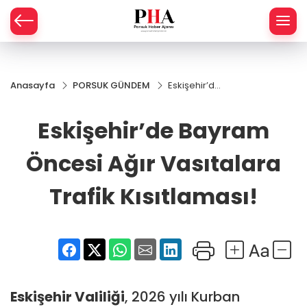
SPOR
Anasayfa
PORSUK GÜNDEM
Eskişehir’de
AHİSAR
LIK
Bayram
Öncesi Ağır
Eskişehir’de Bayram
İ
L
Vasıtalara
Trafik
Kısıtlaması!
Öncesi Ağır Vasıtalara
R
Trafik Kısıtlaması!
SPRES
OMİ
ÖVİZ
RLAR
RTS HABER
Eskişehir
Valiliği
, 2026 yılı Kurban