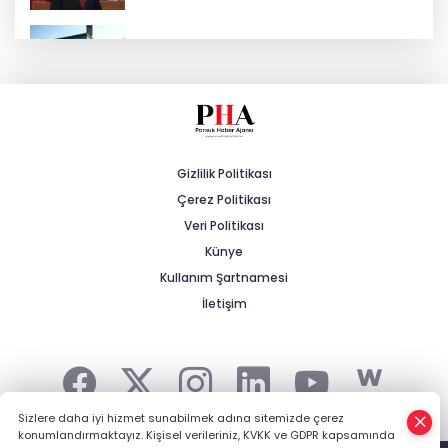
ESKİ'den Kırsal Mahallelere Yeni Su
Depoları
MHP'li Cengiz: "Yalnızca Ağaçlar Değil,
Canlar da Yitiriliyor"
Gizlilik Politikası
Çerez Politikası
Tarihi Yürüyüş Yolları Mihalıççık’ta
Devam Etti
Veri Politikası
Künye
Kullanım Şartnamesi
Yeşilay Zafer Kupası Tenis Turnuvası
İçin Kayıtlar Başladı
İletişim
Sizlere daha iyi hizmet sunabilmek adına sitemizde çerez
konumlandırmaktayız. Kişisel verileriniz, KVKK ve GDPR kapsamında
Şehrin Haberi, Kırsalın Gündemi... -
HABER YAZILIMI
ve