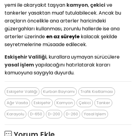
yemi ile akaryakıt taşıyan
kamyon
,
çekici
ve
tankerler yasaktan muaf tutulabilecek. Ancak bu
araçların öncelikle ana arterler haricindeki
güzergahları kullanması, zorunlu hallerde ise ana
arterler üzerinde
en az süreyle
kalacak şekilde
seyretmelerine müsaade edilecek.
Eskişehir
Valiliği
, kurallara uymayan sürücülere
yasal işlem
yapılacağını hatırlatarak kararı
kamuoyuna saygıyla duyurdu.
Eskişehir Valiliği
Kurban Bayramı
Trafik Kısıtlaması
Ağır Vasıta
Eskişehir
Kamyon
Çekici
Tanker
Karayolu
D-650
D-200
D-260
Yasal Işlem
Yorum Ekle