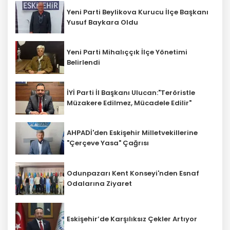
Yeni Parti Beylikova Kurucu İlçe Başkanı
Yusuf Baykara Oldu
Yeni Parti Mihalıççık İlçe Yönetimi
Belirlendi
İYİ Parti İl Başkanı Ulucan:"Teröristle
Müzakere Edilmez, Mücadele Edilir"
AHPADİ'den Eskişehir Milletvekillerine
"Çerçeve Yasa" Çağrısı
Odunpazarı Kent Konseyi'nden Esnaf
Odalarına Ziyaret
Eskişehir’de Karşılıksız Çekler Artıyor