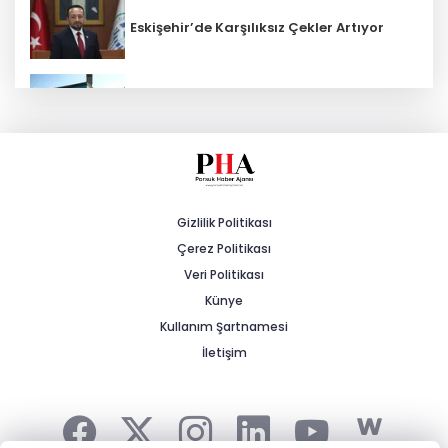
Eskişehir’de Karşılıksız Çekler Artıyor
ESKİ'den Kırsal Mahallelere Yeni Su
Depoları
MHP'li Cengiz: "Yalnızca Ağaçlar Değil,
Canlar da Yitiriliyor"
Gizlilik Politikası
Çerez Politikası
Tarihi Yürüyüş Yolları Mihalıççık’ta
Devam Etti
Veri Politikası
Künye
Kullanım Şartnamesi
Yeşilay Zafer Kupası Tenis Turnuvası
İçin Kayıtlar Başladı
İletişim