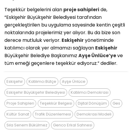
Teşekkür belgelerini alan
proje sahipleri
de,
“Eskişehir Büyükşehir Belediyesi tarafından
gerçekleştirilen bu uygulama sayesinde kentin çeşitli
noktalarında projelerimiz yer alıyor. Bu da bize son
derece mutluluk veriyor.
Eskişehir
yönetiminde
katılımcı olarak yer almamızı sağlayan
Eskişehir
Büyükşehir Belediye Başkanımız
Ayşe Ünlüce’ye
ve
tüm emeği geçenlere teşekkür ediyoruz.” dediler.
Eskişehir
Katılımcı Bütçe
Ayşe Ünlüce
Eskişehir Büyükşehir Belediyesi
Katılımcı Demokrasi
Proje Sahipleri
Teşekkür Belgesi
Dijital Dönüşüm
Ges
Kültür Sanat
Trafik Düzenlemesi
Demokrasi Modeli
Sıla Senem Bükülmez
Genco Erkal Sahnesi