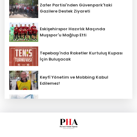
Zafer Partisi'nden Güvenpark'taki
Gazilere Destek Ziyareti
Eskişehirspor Hazırlık Maçında
Muşspor'u Mağlup Etti
Tepebaşı'nda Raketler Kurtuluş Kupası
İçin Buluşacak
Keyfî Yönetim ve Mobbing Kabul
Edilemez!
KOSGEB’den yeşil teknoloji girişimlerine
6,5 milyon TL’ye kadar destek
Büyükşehir Kırsalda Sathi Kaplama
Çalışmalarını Sürdürüyor