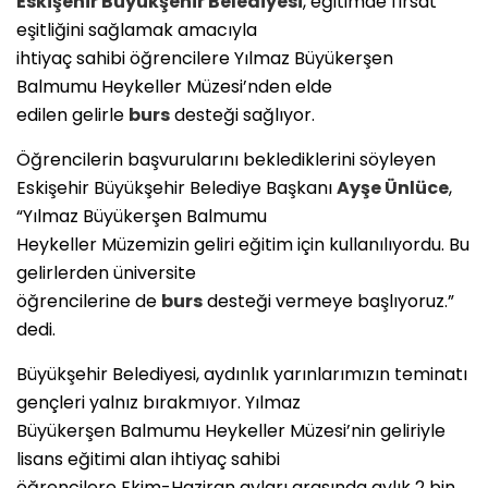
Eskişehir Büyükşehir Belediyesi
, eğitimde fırsat
eşitliğini sağlamak amacıyla
ihtiyaç sahibi öğrencilere Yılmaz Büyükerşen
Balmumu Heykeller Müzesi’nden elde
edilen gelirle
burs
desteği sağlıyor.
Öğrencilerin başvurularını beklediklerini söyleyen
Eskişehir Büyükşehir Belediye Başkanı
Ayşe Ünlüce
,
“Yılmaz Büyükerşen Balmumu
Heykeller Müzemizin geliri eğitim için kullanılıyordu. Bu
gelirlerden üniversite
öğrencilerine de
burs
desteği vermeye başlıyoruz.”
dedi.
Büyükşehir Belediyesi, aydınlık yarınlarımızın teminatı
gençleri yalnız bırakmıyor. Yılmaz
Büyükerşen Balmumu Heykeller Müzesi’nin geliriyle
lisans eğitimi alan ihtiyaç sahibi
öğrencilere Ekim-Haziran ayları arasında aylık 2 bin