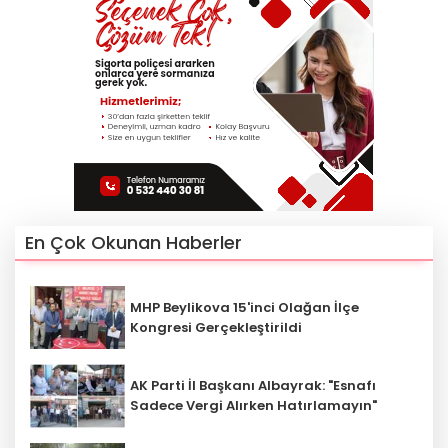
En Çok Okunan Haberler
MHP Beylikova 15'inci Olağan İlçe
Kongresi Gerçekleştirildi
AK Parti İl Başkanı Albayrak: "Esnafı
Sadece Vergi Alırken Hatırlamayın"