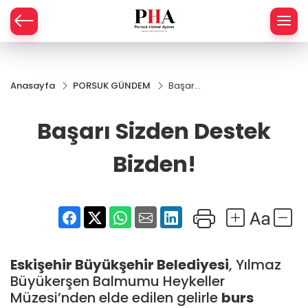
SPOR
Anasayfa
PORSUK GÜNDEM
Başarı
AHİSAR
LIK
Sizden
Destek
Başarı Sizden Destek
İ
L
Bizden!
Bizden!
R
SPRES
OMİ
ÖVİZ
RLAR
Eskişehir Büyükşehir Belediyesi
, Yılmaz
RTS HABER
Büyükerşen Balmumu Heykeller
Müzesi’nden elde edilen gelirle
burs