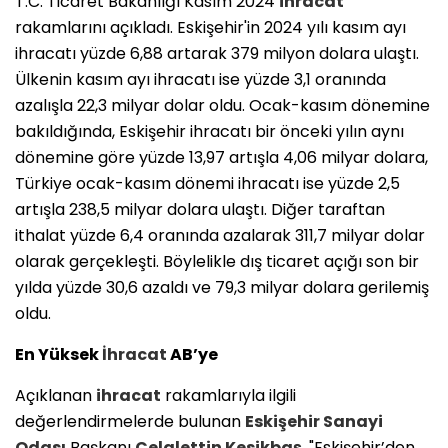
T.C. Ticaret Bakanlığı Kasım 2024
ihracat
rakamlarını açıkladı. Eskişehir'in 2024 yılı kasım ayı
ihracatı yüzde 6,88 artarak 379 milyon dolara ulaştı.
Ülkenin kasım ayı ihracatı ise yüzde 3,1 oranında
azalışla 22,3 milyar dolar oldu. Ocak-kasım dönemine
bakıldığında, Eskişehir ihracatı bir önceki yılın aynı
dönemine göre yüzde 13,97 artışla 4,06 milyar dolara,
Türkiye ocak-kasım dönemi ihracatı ise yüzde 2,5
artışla 238,5 milyar dolara ulaştı. Diğer taraftan
ithalat yüzde 6,4 oranında azalarak 311,7 milyar dolar
olarak gerçekleşti. Böylelikle dış ticaret açığı son bir
yılda yüzde 30,6 azaldı ve 79,3 milyar dolara gerilemiş
oldu.
En Yüksek
İhracat
AB’ye
Açıklanan
ihracat
rakamlarıyla ilgili
değerlendirmelerde bulunan
Eskişehir Sanayi
Odası
Başkanı
Celalettin Kesikbaş
, "Eskişehir’den