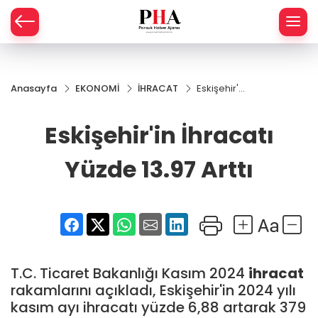
SPOR
Anasayfa
EKONOMİ
İHRACAT
Eskişehir'in
AHİSAR
LIK
İhracatı
Yüzde
Eskişehir'in İhracatı
İ
L
13.97 Arttı
Yüzde 13.97 Arttı
R
SPRES
OMİ
ÖVİZ
RLAR
T.C. Ticaret Bakanlığı Kasım 2024
ihracat
RTS HABER
rakamlarını açıkladı, Eskişehir'in 2024 yılı
kasım ayı ihracatı yüzde 6,88 artarak 379