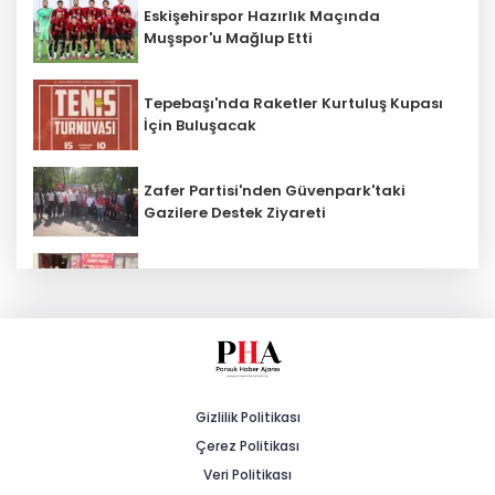
Eskişehirspor Hazırlık Maçında
Muşspor'u Mağlup Etti
Tepebaşı'nda Raketler Kurtuluş Kupası
İçin Buluşacak
Zafer Partisi'nden Güvenpark'taki
Gazilere Destek Ziyareti
MHP Beylikova 15'inci Olağan İlçe
Kongresi Gerçekleştirildi
AK Parti İl Başkanı Albayrak: "Esnafı
Sadece Vergi Alırken Hatırlamayın"
Gizlilik Politikası
Çerez Politikası
Şiddetli Karın Ağrısına Dikkat!
Veri Politikası