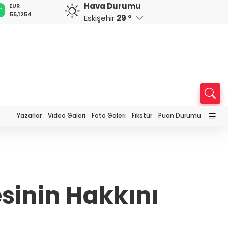
Hava Durumu
GBP
CHF
CAD
RUB
A
64,3468
59,0083
34,1883
0,5822
1
Eskişehir
29 °
Yazarlar
Video Galeri
Foto Galeri
Fikstür
Puan Durumu
esinin Hakkını