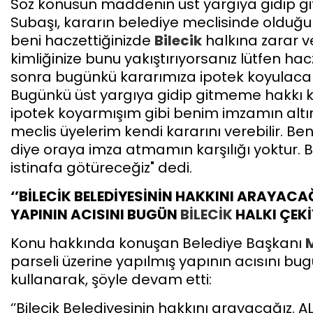
Söz konusun maddenin üst yargıya gidip g
Subaşı, kararın belediye meclisinde olduğunun a
beni haczettiğinizde
Bilecik
halkına zarar v
kimliğinize bunu yakıştırıyorsanız lütfen h
sonra bugünkü kararımıza ipotek koyulacak
Bugünkü üst yargıya gidip gitmeme hakkı ka
ipotek koyarmışım gibi benim imzamın altın
meclis üyelerim kendi kararını verebilir. B
diye oraya imza atmamın karşılığı yoktur. B
istinafa götüreceğiz" dedi.
‘’BİLECİK BELEDİYESİNİN HAKKINI ARAYACAĞ
YAPININ ACISINI BUGÜN
BİLECİK
HALKI ÇEKİ
Konu hakkında konuşan Belediye Başkanı
M
parseli üzerine yapılmış yapının acısını bu
kullanarak, şöyle devam etti:
‘’Bilecik Belediyesinin hakkını arayacağız. AL