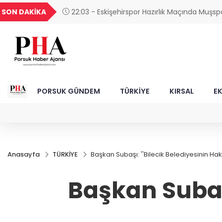
GEL
TND
BGN
VND
SON DAKİKA
21:57 - Tepebaşı'nda Raketler Kurtuluş Kupas
49
18,2677
16,3788
27,9743
0,0018
Buluşacak
PORSUK GÜNDEM
TÜRKİYE
KIRSAL
E
Anasayfa
TÜRKİYE
Başkan Subaşı: ''Bilecik Belediyesinin Hak
Başkan Subaşı