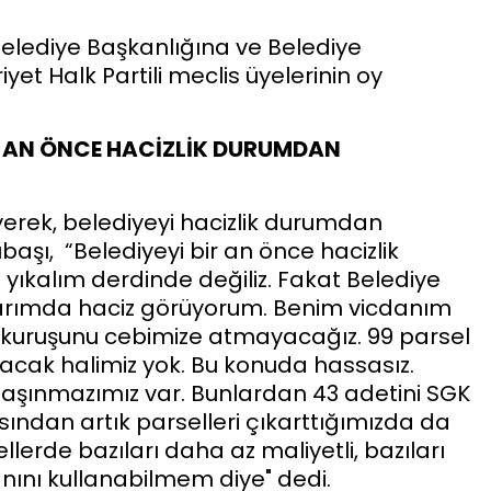
Belediye Başkanlığına ve Belediye
t Halk Partili meclis üyelerinin oy
R AN ÖNCE HACİZLİK DURUMDAN
rek, belediyeyi hacizlik durumdan
şı, “Belediyeyi bir an önce hacizlik
 yıkalım derdinde değiliz. Fakat Belediye
alarımda haciz görüyorum. Benim vicdanım
bir kuruşunu cebimize atmayacağız. 99 parsel
tacak halimiz yok. Bu konuda hassasız.
 taşınmazımız var. Bunlardan 43 adetini SGK
ısından artık parselleri çıkarttığımızda da
llerde bazıları daha az maliyetli, bazıları
anını kullanabilmem diye" dedi.