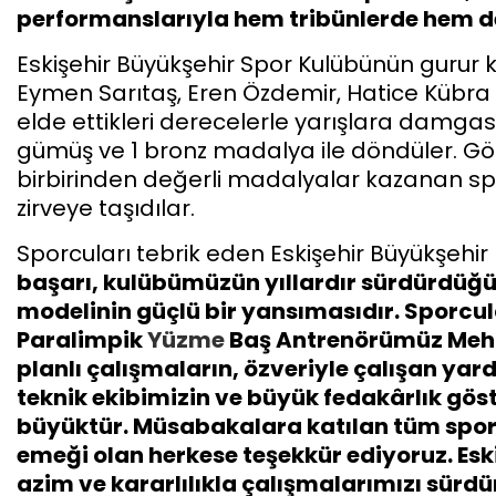
performanslarıyla hem tribünlerde hem d
Eskişehir Büyükşehir Spor Kulübünün gurur 
Eymen Sarıtaş, Eren Özdemir, Hatice Kübra To
elde ettikleri derecelerle yarışlara damgas
gümüş ve 1 bronz madalya ile döndüler. Gö
birbirinden değerli madalyalar kazanan spor
zirveye taşıdılar.
Sporcuları tebrik eden Eskişehir Büyükşehi
başarı, kulübümüzün yıllardır sürdürdüğü s
modelinin güçlü bir yansımasıdır. Sporcu
Paralimpik
Yüzme
Baş Antrenörümüz Mehme
planlı çalışmaların, özveriyle çalışan ya
teknik ekibimizin ve büyük fedakârlık göst
büyüktür. Müsabakalara katılan tüm sporc
emeği olan herkese teşekkür ediyoruz. Esk
azim ve kararlılıkla çalışmalarımızı sürdü