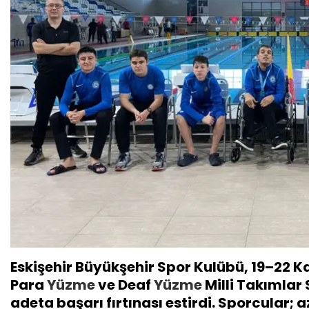
Eskişehir Büyükşehir Spor Kulübü, 19–22 K
Para
Yüzme
ve Deaf
Yüzme
Milli Takımlar
adeta başarı fırtınası estirdi. Sporcular; az