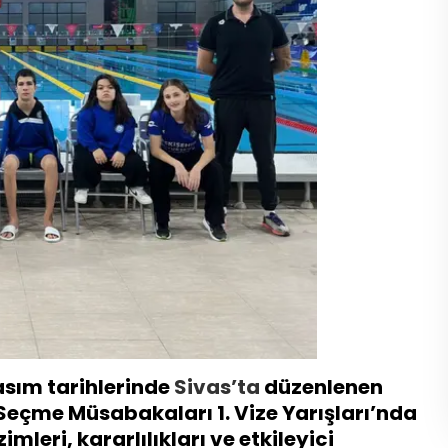
asım tarihlerinde
Sivas’ta
düzenlenen
 Seçme Müsabakaları 1. Vize Yarışları’nda
imleri, kararlılıkları ve etkileyici