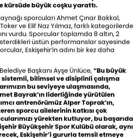
e kürsüde büyük coşku yarattı.
kaynağı sporcuları Ahmet Çınar Bakkal,
ker ve Elif Naz Yılmaz, farklı kategorilerde
ını vurdu. Sporcular toplamda 8 altın, 2
sterdikleri üstün performanslar sayesinde
cular, Eskişehir’in adını bir kez daha
r Belediye Başkanı Ayşe Ünlüce,
“Bu büyük
istemli, bilimsel ve disiplinli çalışma
larımızın bu seviyeye ulaşmasında,
t Bayrak’ın liderliğinde yürütülen
rdımcı antrenörümüz Alper Toprak’ın,
eren sporcu ailelerinin katkısı çok
ularımızı yürekten kutluyor, bu başarıda
işehir Büyükşehir Spor Kulübü olarak, aynı
recek, Eskişehir’i gururla temsil etmeye