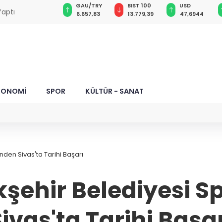
GAU/TRY
BIST 100
USD
EUR
i aylığı fark
6.657,83
13.779,39
47,6944
55,1580
KONOMİ
SPOR
KÜLTÜR - SANAT
nden Sivas'ta Tarihi Başarı
kşehir Belediyesi 
ivas'ta Tarihi Başa