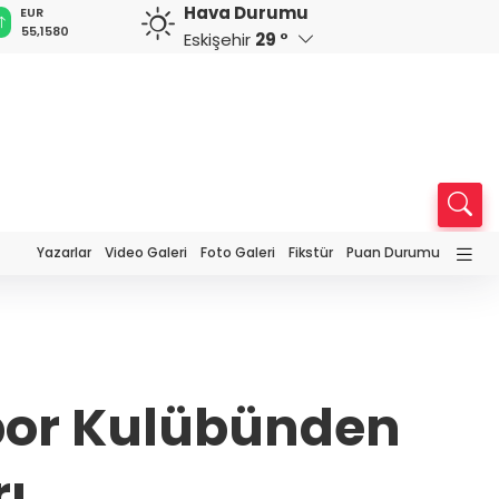
Hava Durumu
GBP
CHF
CAD
RUB
A
64,4159
59,0360
34,2245
0,5831
1
Eskişehir
29 °
Yazarlar
Video Galeri
Foto Galeri
Fikstür
Puan Durumu
Spor Kulübünden
rı