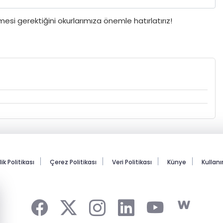
si gerektiğini okurlarımıza önemle hatırlatırız!
lik Politikası
Çerez Politikası
Veri Politikası
Künye
Kullan