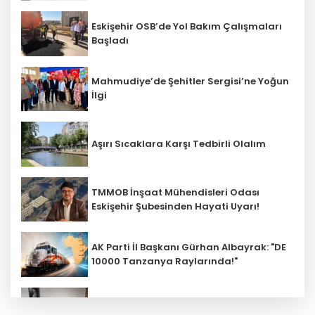
Eskişehir OSB’de Yol Bakım Çalışmaları
Başladı
Mahmudiye’de Şehitler Sergisi’ne Yoğun
İlgi
Aşırı Sıcaklara Karşı Tedbirli Olalım
TMMOB İnşaat Mühendisleri Odası
Eskişehir Şubesinden Hayati Uyarı!
AK Parti İl Başkanı Gürhan Albayrak: "DE
10000 Tanzanya Raylarında!"
ATAP’tan Sanayi Ve Teknoloji