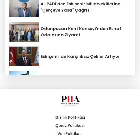
AHPADİ'den Eskişehir Milletvekillerine
"Çerçeve Yasa" Çağrısı
Odunpazarı Kent Konseyi'nden Esnaf
Odalarına Ziyaret
Eskişehir’de Karşılıksız Çekler Artıyor
ESKİ'den Kırsal Mahallelere Yeni Su
Depoları
MHP'li Cengiz: "Yalnızca Ağaçlar Değil,
Canlar da Yitiriliyor"
Gizlilik Politikası
Çerez Politikası
Tarihi Yürüyüş Yolları Mihalıççık’ta
Devam Etti
Veri Politikası