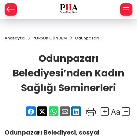
SPOR
Anasayfa
PORSUK GÜNDEM
Odunpazarı
AHİSAR
LIK
Belediyesi’nden
Kadın Sağlığı
Odunpazarı
İ
L
Seminerleri
Belediyesi’nden Kadın
R
Sağlığı Seminerleri
SPRES
OMİ
ÖVİZ
RLAR
RTS HABER
Odunpazarı Belediyesi
,
sosyal