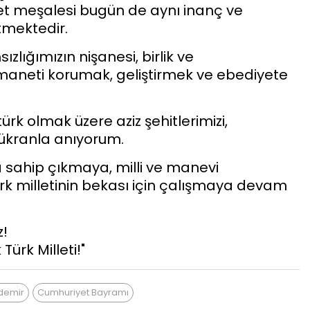
yet meşalesi bugün de aynı inanç ve
mektedir.
zlığımızın nişanesi, birlik ve
emaneti korumak, geliştirmek ve ebediyete
rk olmak üzere aziz şehitlerimizi,
ükranla anıyorum.
a sahip çıkmaya, milli ve manevi
rk milletinin bekası için çalışmaya devam
z!
ürk Milleti!"
demir
Cumhuriyet Bayramı