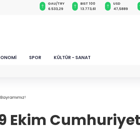
GAU/TRY
BIST 100
USD
EUR
hsat
6.533,29
13.773,61
47,5889
55,0694
KONOMİ
SPOR
KÜLTÜR - SANAT
t Bayramımız!
29 Ekim Cumhuriye