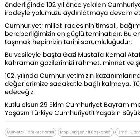
önderliğinde 102 yıl önce yakılan Cumhuri
iradeyle yolumuzu aydınlatmaya devam et
Cumhuriyet; millet iradesinin timsali, bağımsı
beraberliğimizin en güçlü teminatıdır. Bu 
taşımak hepimizin tarihi sorumluluğudur.
Bu vesileyle başta Gazi Mustafa Kemal Atatü
kahraman gazilerimizi rahmet, minnet ve ş
102. yılında Cumhuriyetimizin kazanımların
değerlerimize sadakatle bağlı kalmaya, Tü
edeceğiz.
Kutlu olsun 29 Ekim Cumhuriyet Bayramımı
Yaşasın Türkiye Cumhuriyeti! Yaşasın Büyük T
Milliyetçi Hareket Partisi
Mhp Eskişehir İl Başkanlığı
İsmail Can