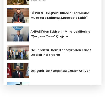
İYİ Parti İl Başkanı Ulucan:"Teröristle
Müzakere Edilmez, Mücadele Edilir"
AHPADİ'den Eskişehir Milletvekillerine
"Çerçeve Yasa" Çağrısı
Odunpazarı Kent Konseyi'nden Esnaf
Odalarına Ziyaret
Eskişehir’de Karşılıksız Çekler Artıyor
ESKİ'den Kırsal Mahallelere Yeni Su
Depoları