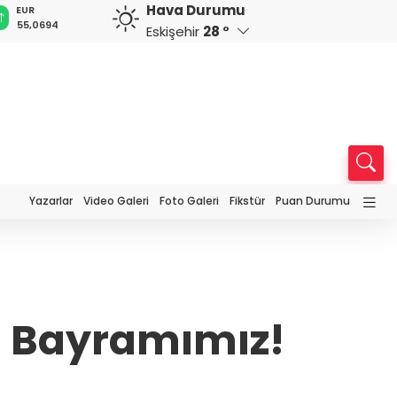
Hava Durumu
GBP
CHF
CAD
RUB
64,2253
58,7808
33,9921
0,5836
Eskişehir
28 °
Yazarlar
Video Galeri
Foto Galeri
Fikstür
Puan Durumu
t Bayramımız!