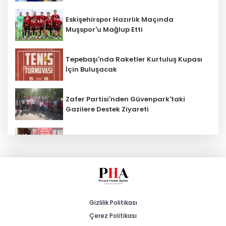
Eskişehirspor Hazırlık Maçında
Muşspor'u Mağlup Etti
Tepebaşı'nda Raketler Kurtuluş Kupası
İçin Buluşacak
Zafer Partisi'nden Güvenpark'taki
Gazilere Destek Ziyareti
MHP Beylikova 15'inci Olağan İlçe
Kongresi Gerçekleştirildi
AK Parti İl Başkanı Albayrak: "Esnafı
Sadece Vergi Alırken Hatırlamayın"
Gizlilik Politikası
Çerez Politikası
Şiddetli Karın Ağrısına Dikkat!