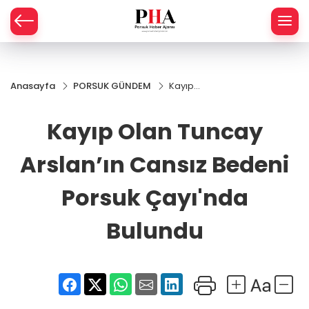
SPOR
Anasayfa
PORSUK GÜNDEM
Kayıp
AHİSAR
LIK
Olan
Tuncay
Kayıp Olan Tuncay
İ
L
Arslan’ın
Cansız
Bedeni
Arslan’ın Cansız Bedeni
R
Porsuk
Çayı'nda
Porsuk Çayı'nda
SPRES
Bulundu
Bulundu
OMİ
ÖVİZ
RLAR
RTS HABER