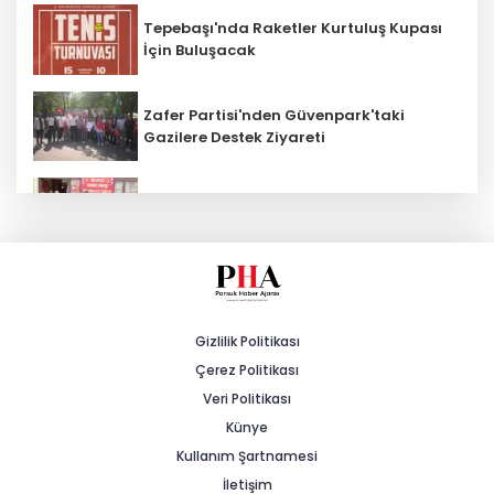
Tepebaşı'nda Raketler Kurtuluş Kupası
İçin Buluşacak
Zafer Partisi'nden Güvenpark'taki
Gazilere Destek Ziyareti
MHP Beylikova 15'inci Olağan İlçe
Kongresi Gerçekleştirildi
AK Parti İl Başkanı Albayrak: "Esnafı
Sadece Vergi Alırken Hatırlamayın"
Gizlilik Politikası
Çerez Politikası
Şiddetli Karın Ağrısına Dikkat!
Veri Politikası
Künye
Kullanım Şartnamesi
Sağlık çalışanlarından ücret ve
emeklilik reformu çağrısı
İletişim