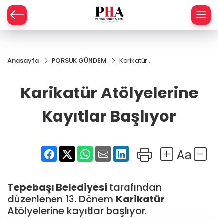
SPOR
Anasayfa
PORSUK GÜNDEM
Karikatür
AHİSAR
LIK
Atölyelerine
Kayıtlar
Karikatür Atölyelerine
İ
L
Başlıyor
Kayıtlar Başlıyor
R
SPRES
OMİ
ÖVİZ
RLAR
Tepebaşı Belediyesi
tarafından
RTS HABER
düzenlenen 13. Dönem
Karikatür
Atölyelerine kayıtlar başlıyor.