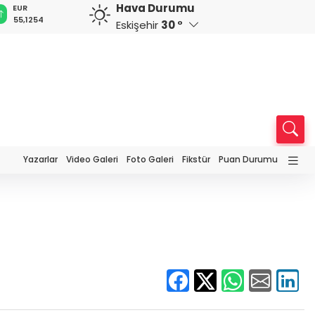
Hava Durumu
GBP
CHF
CAD
RUB
A
64,3468
59,0083
34,1883
0,5822
1
Eskişehir
30 °
Yazarlar
Video Galeri
Foto Galeri
Fikstür
Puan Durumu