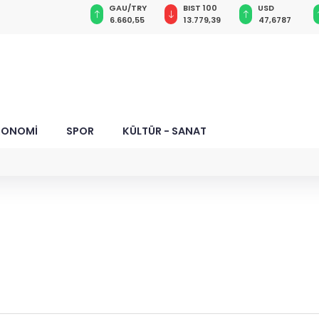
GAU/TRY
BIST 100
USD
EUR
ilik reformu
6.660,55
13.779,39
47,6787
55,1254
KONOMİ
SPOR
KÜLTÜR - SANAT