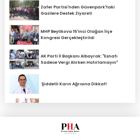
Zafer Partisi'nden Güvenpark'taki
Gazilere Destek Ziyareti
MHP Beylikova 15'inci Olağan İlçe
Kongresi Gerçekleştirildi
AK Parti İl Başkanı Albayrak: "Esnafı
Sadece Vergi Alırken Hatırlamayın"
Şiddetli Karın Ağrısına Dikkat!
Sağlık çalışanlarından ücret ve
emeklilik reformu çağrısı
17 Milyon Büyükbaşta Dijital Küpe
Dönemi Başlıyor