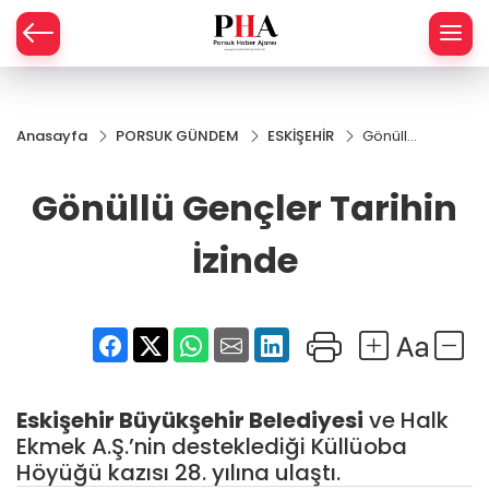
SPOR
Anasayfa
PORSUK GÜNDEM
ESKİŞEHİR
Gönüllü
AHİSAR
LIK
Gençler
Tarihin
Gönüllü Gençler Tarihin
İ
L
İzinde
İzinde
R
SPRES
OMİ
ÖVİZ
RLAR
Eskişehir Büyükşehir Belediyesi
ve Halk
RTS HABER
Ekmek A.Ş.’nin desteklediği Küllüoba
Höyüğü kazısı 28. yılına ulaştı.