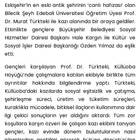
Eskişehir’in en eski antik şehrinin ‘canlı hafızası’ olan
Bilecik Şeyh Edebali Üniversitesi Öğretim Üyesi Prof.
Dr. Murat Türkteki ile kazı alanında bir araya geldiler.
Etkinlikte gençlere Büyükşehir Belediyesi Sosyal
Hizmetler Dairesi Başkanı Hale Kargın ile Kültür ve
Sosyal İşler Dairesi Başkanlığı Özden Yılmaz da eşlik
etti.
Gençleri karşılayan Prof. Dr. Türkteki, Küllüoba
Höyüğü’nde çalışmalara katılan ekibiyle birlikte tüm
ayrıntılar hakkında bilgilendirme yaptı. Türkteki,
Küllüoba’daki kazılarda sosyal eşitsizlik ve çatışma,
şehirleşme süreci, üretim ve tüketim süreçleri,
kuraklıkla mücadele, bitkisel ilaçların kullanımına dair
ilgi çekici sonuçların yer aldığını aktardı. Tüm zor
koşullara karşın özveri ile çalışan kazı ekibini tanıyan
gençler, kazı evinde dönem buluntularının nasıl
işlemlerden geçtiğini görerek bütüne dönüştürülen