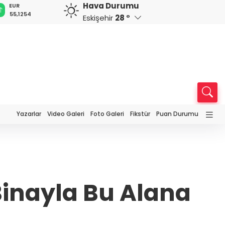
Hava Durumu
GBP
CHF
CAD
RUB
A
64,3468
59,0083
34,1883
0,5822
1
Eskişehir
28 °
Yazarlar
Video Galeri
Foto Galeri
Fikstür
Puan Durumu
Binayla Bu Alana