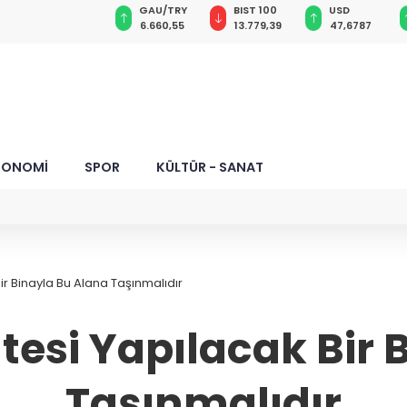
GAU/TRY
BIST 100
USD
EUR
ilik reformu
6.660,55
13.779,39
47,6787
55,1254
KONOMİ
SPOR
KÜLTÜR - SANAT
ir Binayla Bu Alana Taşınmalıdır
tesi Yapılacak Bir 
Taşınmalıdır