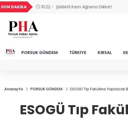
GEL
TND
BGN
VND
SON DAKİKA
15:46 - Sağlık çalışanlarından ücret ve emekl
49
18,2677
16,3788
27,9743
0,0018
çağrısı
PORSUK GÜNDEM
TÜRKİYE
KIRSAL
E
Anasayfa
PORSUK GÜNDEM
ESOGÜ Tıp Fakültesi Yapılacak B
ESOGÜ Tıp Fakül