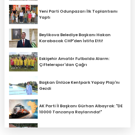
Yeni Parti Odunpazarı İlk Toplantısını
Yaptı
Beylikova Belediye Başkanı Hakan
Karabacak CHP'den İstifa Etti!
Eskişehir Amatör Futbolda Alarm:
Çiftelerspor'dan Çağrı
Başkan Ünlüce Kentpark Yapay Plajı'nı
Gezdi
AK Parti İl Başkanı Gürhan Albayrak: "DE
10000 Tanzanya Raylarında!"
Kalabak Su'ya Zam: 12 Litrelik