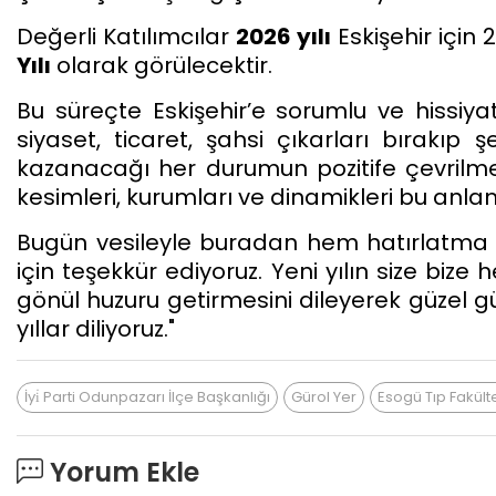
Değerli Katılımcılar
2026 yılı
Eskişehir için 
Yılı
olarak görülecektir.
Bu süreçte Eskişehir’e sorumlu ve hissiyat
siyaset, ticaret, şahsi çıkarları bırakıp 
kazanacağı her durumun pozitife çevrilmesi
kesimleri, kurumları ve dinamikleri bu anlam
Bugün vesileyle buradan hem hatırlatma 
için teşekkür ediyoruz. Yeni yılın size bize
gönül huzuru getirmesini dileyerek güzel g
yıllar diliyoruz."
İyi̇ Parti Odunpazarı İlçe Başkanlığı
Gürol Yer
Esogü Tıp Fakült
Yorum Ekle