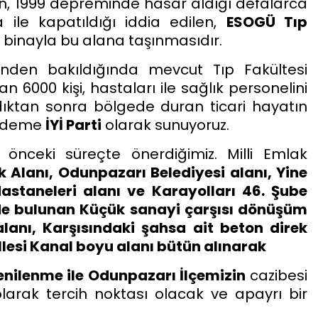
n, 1999 depreminde hasar aldığı defalarca
 ile kapatıldığı iddia edilen,
ESOGÜ Tıp
ir binayla bu alana taşınmasıdır.
önden bakıldığında mevcut Tıp Fakültesi
6000 kişi, hastaları ile sağlık personelini
dıktan sonra bölgede duran ticari hayatın
ündeme
İYİ Parti
olarak sunuyoruz.
nceki süreçte önerdiğimiz. Milli Emlak
k Alanı, Odunpazarı Belediyesi alanı, Yine
astaneleri alanı ve Karayolları 46. Şube
inde bulunan Küçük sanayi çarşısı dönüşüm
alanı, Karşısındaki şahsa ait beton direk
lesi Kanal boyu alanı bütün alınarak
enilenme ile Odunpazarı İlçemizin
cazibesi
rak tercih noktası olacak ve apayrı bir