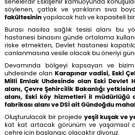
senelerdir Eskişehir kamuoyunda konuşula
söylenen, çatlak ve yarıkların sıva boya
fakültesinin
yapılacak hızlı ve kapasiteli b
Burası nasılsa sağlık tesisi alanı bu y
hastanesi binasını günde ortalama kullanan 
riske etmekten, Devlet hastanesi kapatıl
canlanmasına vesile olacak bu öneriyi g
Devamında bölgeyi kapsayan ve bizim ö
uhdesinde olan
Karapınar vadisi, Eski Çe
Milli Emlak Uhdesinde olan Eski Devlet
H
alanı, Çevre Şehircilik Bakanlığı yetkis
alanı,
Eski köy hizmetleri il müdürlüğü 
fabrikası alanı ve DSİ ait Gündoğdu mahal
Oluşturulacak bir projede
yeşil kuşak ve y
kat kat artacak görünüm ve yaşamsal ola
çehre için başlangıç olacaktır diyoruz.