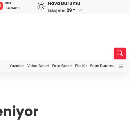
Hava Durumu
GBP
CHF
CAD
RUB
64,1339
58,5490
33,9441
0,5781
Eskişehir
29 °
Yazarlar
Video Galeri
Foto Galeri
Fikstür
Puan Durumu
eniyor