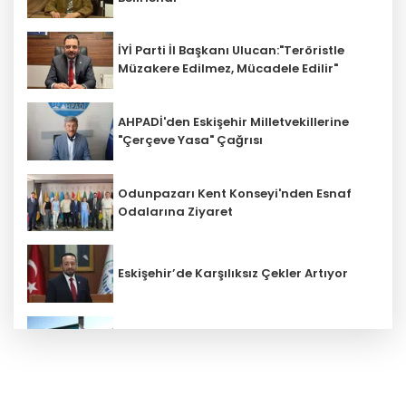
İYİ Parti İl Başkanı Ulucan:"Teröristle
Müzakere Edilmez, Mücadele Edilir"
AHPADİ'den Eskişehir Milletvekillerine
"Çerçeve Yasa" Çağrısı
Odunpazarı Kent Konseyi'nden Esnaf
Odalarına Ziyaret
Eskişehir’de Karşılıksız Çekler Artıyor
ESKİ'den Kırsal Mahallelere Yeni Su
Depoları