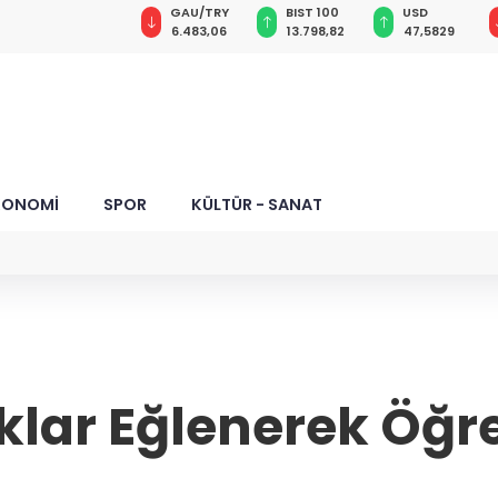
GAU/TRY
BIST 100
USD
EUR
Ruhsat
018
6.483,06
13.798,82
47,5829
54,9400
r
KONOMİ
SPOR
KÜLTÜR - SANAT
lar Eğlenerek Öğr