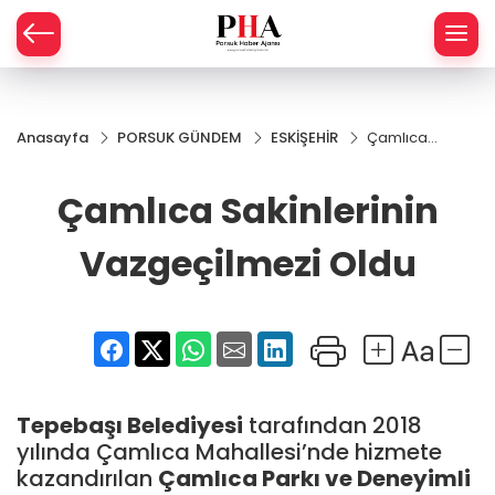
SPOR
Anasayfa
PORSUK GÜNDEM
ESKİŞEHİR
Çamlıca
AHİSAR
LIK
Sakinlerinin
Vazgeçilmezi
Çamlıca Sakinlerinin
İ
L
Oldu
Vazgeçilmezi Oldu
R
SPRES
OMİ
ÖVİZ
RLAR
Tepebaşı Belediyesi
tarafından 2018
RTS HABER
yılında Çamlıca Mahallesi’nde hizmete
kazandırılan
Çamlıca Parkı ve Deneyimli