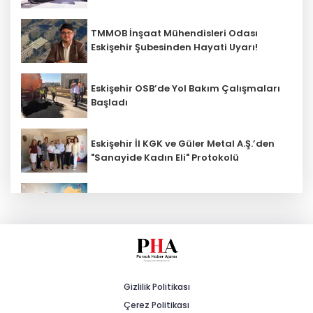
TMMOB İnşaat Mühendisleri Odası
Eskişehir Şubesinden Hayati Uyarı!
Eskişehir OSB’de Yol Bakım Çalışmaları
Başladı
Eskişehir İl KGK ve Güler Metal A.Ş.’den
"Sanayide Kadın Eli" Protokolü
AK Parti İl Başkanı Gürhan Albayrak: "DE
10000 Tanzanya Raylarında!"
Aşırı Sıcaklara Karşı Tedbirli Olalım
Gizlilik Politikası
Çerez Politikası