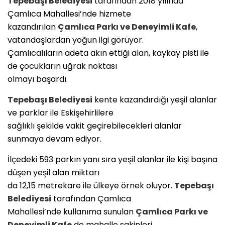
Tepebaşı Belediyesi
tarafından 2018 yılında
Çamlıca Mahallesi’nde hizmete
kazandırılan
Çamlıca Parkı ve Deneyimli Kafe
,
vatandaşlardan yoğun ilgi görüyor.
Çamlıcalıların adeta akın ettiği alan, kaykay pisti ile
de çocukların uğrak noktası
olmayı başardı.
Tepebaşı Belediyesi
kente kazandırdığı yeşil alanlar
ve parklar ile Eskişehirlilere
sağlıklı şekilde vakit geçirebilecekleri alanlar
sunmaya devam ediyor.
İlçedeki 593 parkın yanı sıra yeşil alanlar ile kişi başına
düşen yeşil alan miktarı
da 12,15 metrekare ile ülkeye örnek oluyor.
Tepebaşı
Belediyesi
tarafından Çamlıca
Mahallesi’nde kullanıma sunulan
Çamlıca Parkı ve
Deneyimli Kafe
de mahalle sakinleri