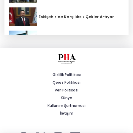
Eskişehir’de Karşılıksız Çekler Artıyor
ESKİ'den Kırsal Mahallelere Yeni Su
Depoları
MHP'li Cengiz: "Yalnızca Ağaçlar Değil,
Canlar da Yitiriliyor"
Gizlilik Politikası
Çerez Politikası
Tarihi Yürüyüş Yolları Mihalıççık’ta
Devam Etti
Veri Politikası
Künye
Kullanım Şartnamesi
Yeşilay Zafer Kupası Tenis Turnuvası
İçin Kayıtlar Başladı
İletişim