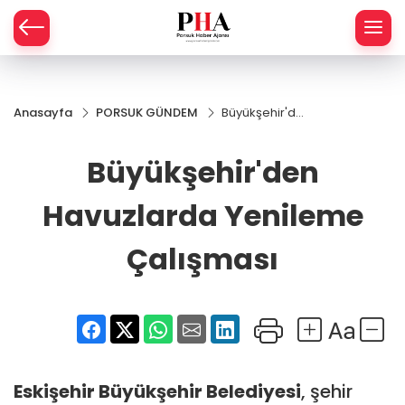
SPOR
Anasayfa
PORSUK GÜNDEM
Büyükşehir'den
AHİSAR
LIK
Havuzlarda
Yenileme
Büyükşehir'den
İ
L
Çalışması
Havuzlarda Yenileme
R
Çalışması
SPRES
OMİ
ÖVİZ
RLAR
RTS HABER
Eskişehir
Büyükşehir Belediyesi
, şehir