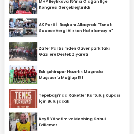
MHP Beylikova 15'inci Olağan İlçe
Kongresi Gerçekleştirildi
AK Parti İl Başkanı Albayrak: "Esnafı
Sadece Vergi Alırken Hatırlamayın"
Zafer Partisi'nden Güvenpark'taki
Gazilere Destek Ziyareti
Eskişehirspor Hazırlık Maçında
Muşspor'u Mağlup Etti
Tepebaşı'nda Raketler Kurtuluş Kupası
İçin Buluşacak
Keyfî Yönetim ve Mobbing Kabul
Edilemez!