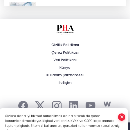
KOSGEB’den yeşil teknoloji girişimlerine
6,5 milyon TL’ye kadar destek
Büyükşehir Kırsalda Sathi Kaplama
Çalışmalarını Sürdürüyor
Gizlilik Politikası
Çerez Politikası
Gürer: “Tarımda Çalışan Nüfus Yüzde
10,7’den Yüzde 5,23’e Geriledi”
Veri Politikası
Künye
Kullanım Şartnamesi
Odunpazarı Kent Konseyi Başkanı İsmail
Kumru’dan Hayati Denetim Çağrısı
İletişim
Sizlere daha iyi hizmet sunabilmek adına sitemizde çerez
konumlandırmaktayız. Kişisel verileriniz, KVKK ve GDPR kapsamında
Şehrin Haberi, Kırsalın Gündemi... -
HABER YAZILIMI
ve
toplanıp işlenir. Sitemizi kullanarak, çerezleri kullanmamızı kabul etmiş
TURKTICARET.NET projesidir Copyright© 2006-2026 Tüm hakları