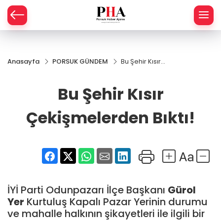
SPOR
Anasayfa
PORSUK GÜNDEM
Bu Şehir Kısır
AHİSAR
LIK
Çekişmelerden
Bıktı!
Bu Şehir Kısır
İ
L
Çekişmelerden Bıktı!
R
SPRES
OMİ
ÖVİZ
RLAR
İYİ Parti Odunpazarı İlçe Başkanı
Gürol
RTS HABER
Yer
Kurtuluş Kapalı Pazar Yerinin durumu
ve mahalle halkının şikayetleri ile ilgili bir