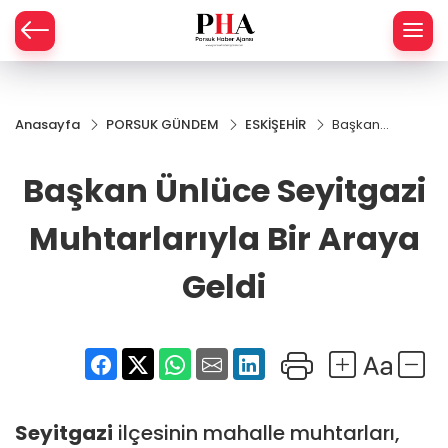
SPOR
Anasayfa
PORSUK GÜNDEM
ESKİŞEHİR
Başkan
AHİSAR
LIK
Ünlüce
Seyitgazi
Başkan Ünlüce Seyitgazi
İ
L
Muhtarlarıyla
Bir Araya
Geldi
Muhtarlarıyla Bir Araya
R
Geldi
SPRES
OMİ
ÖVİZ
RLAR
RTS HABER
Seyitgazi
ilçesinin mahalle muhtarları,