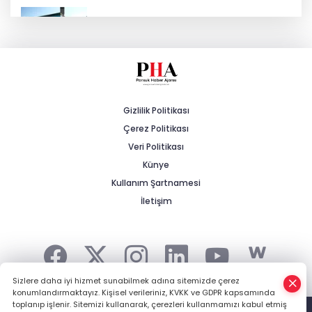
ESKİ'den Kırsal Mahallelere Yeni Su
Depoları
MHP'li Cengiz: "Yalnızca Ağaçlar Değil,
Canlar da Yitiriliyor"
Gizlilik Politikası
Çerez Politikası
Tarihi Yürüyüş Yolları Mihalıççık’ta
Devam Etti
Veri Politikası
Künye
Kullanım Şartnamesi
Yeşilay Zafer Kupası Tenis Turnuvası
İçin Kayıtlar Başladı
İletişim
Sizlere daha iyi hizmet sunabilmek adına sitemizde çerez
konumlandırmaktayız. Kişisel verileriniz, KVKK ve GDPR kapsamında
Şehrin Haberi, Kırsalın Gündemi... -
HABER YAZILIMI
ve
toplanıp işlenir. Sitemizi kullanarak, çerezleri kullanmamızı kabul etmiş
TURKTICARET.NET projesidir Copyright© 2006-2026 Tüm hakları