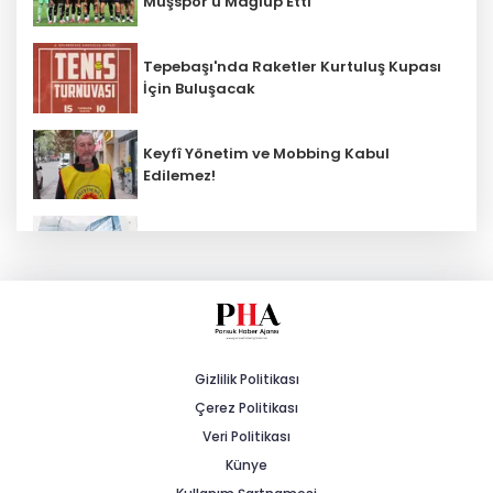
Muşspor'u Mağlup Etti
Tepebaşı'nda Raketler Kurtuluş Kupası
İçin Buluşacak
Keyfî Yönetim ve Mobbing Kabul
Edilemez!
KOSGEB’den yeşil teknoloji girişimlerine
6,5 milyon TL’ye kadar destek
Büyükşehir Kırsalda Sathi Kaplama
Çalışmalarını Sürdürüyor
Gizlilik Politikası
Çerez Politikası
Gürer: “Tarımda Çalışan Nüfus Yüzde
10,7’den Yüzde 5,23’e Geriledi”
Veri Politikası
Künye