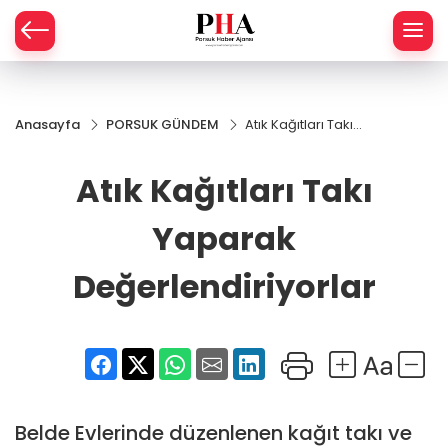
SPOR
Anasayfa
PORSUK GÜNDEM
Atık Kağıtları Takı
AHİSAR
LIK
Yaparak
Değerlendiriyorlar
Atık Kağıtları Takı
İ
L
Yaparak
R
Değerlendiriyorlar
SPRES
OMİ
ÖVİZ
RLAR
RTS HABER
Belde Evlerinde düzenlenen kağıt takı ve