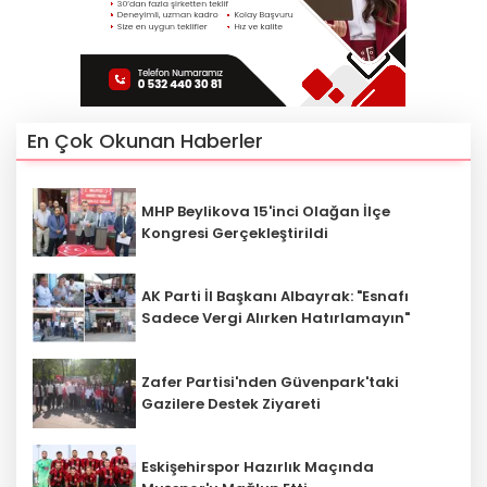
En Çok Okunan Haberler
MHP Beylikova 15'inci Olağan İlçe
Kongresi Gerçekleştirildi
AK Parti İl Başkanı Albayrak: "Esnafı
Sadece Vergi Alırken Hatırlamayın"
Zafer Partisi'nden Güvenpark'taki
Gazilere Destek Ziyareti
Eskişehirspor Hazırlık Maçında