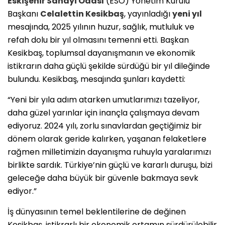
Eskişehir Sanayi Odası
(ESO) Yönetim Kurulu
Başkanı
Celalettin Kesikbaş
, yayınladığı
yeni yıl
mesajında, 2025 yılının huzur, sağlık, mutluluk ve
refah dolu bir yıl olmasını temenni etti. Başkan
Kesikbaş, toplumsal dayanışmanın ve ekonomik
istikrarın daha güçlü şekilde sürdüğü bir yıl dileğinde
bulundu. Kesikbaş, mesajında şunları kaydetti:
“Yeni bir yıla adım atarken umutlarımızı tazeliyor,
daha güzel yarınlar için inançla çalışmaya devam
ediyoruz. 2024 yılı, zorlu sınavlardan geçtiğimiz bir
dönem olarak geride kalırken, yaşanan felaketlere
rağmen milletimizin dayanışma ruhuyla yaralarımızı
birlikte sardık. Türkiye’nin güçlü ve kararlı duruşu, bizi
geleceğe daha büyük bir güvenle bakmaya sevk
ediyor.”
İş dünyasının temel beklentilerine de değinen
Kesikbaş, istikrarlı bir ekonomik ortamın sürdürülebilir