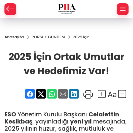
SPOR
Anasayfa
PORSUK GÜNDEM
2025 İçin
AHİSAR
LIK
Ortak
Umutlar
2025 İçin Ortak Umutlar
İ
L
ve
Hedefimiz
Var!
ve Hedefimiz Var!
R
SPRES
OMİ
ÖVİZ
RLAR
ESO
Yönetim Kurulu Başkanı
Celalettin
RTS HABER
Kesikbaş
, yayınladığı
yeni yıl
mesajında,
2025 yılının huzur, sağlık, mutluluk ve