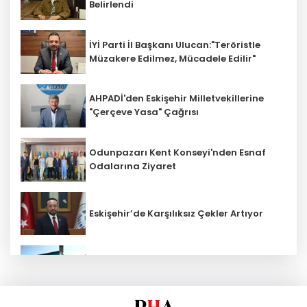
Belirlendi
İYİ Parti İl Başkanı Ulucan:"Teröristle
Müzakere Edilmez, Mücadele Edilir"
AHPADİ'den Eskişehir Milletvekillerine
"Çerçeve Yasa" Çağrısı
Odunpazarı Kent Konseyi'nden Esnaf
Odalarına Ziyaret
Eskişehir’de Karşılıksız Çekler Artıyor
ESKİ'den Kırsal Mahallelere Yeni Su
Depoları