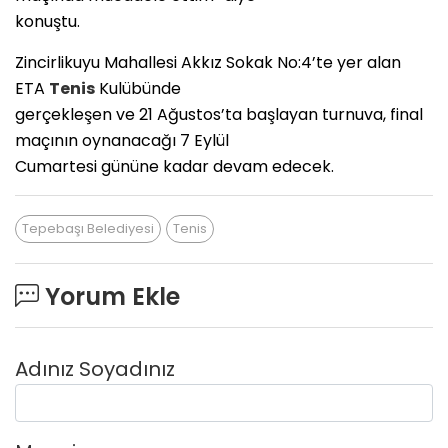
konuştu.
Zincirlikuyu Mahallesi Akkız Sokak No:4’te yer alan
ETA
Tenis
Kulübünde
gerçekleşen ve 21 Ağustos’ta başlayan turnuva, final
maçının oynanacağı 7 Eylül
Cumartesi gününe kadar devam edecek.
Tepebaşı Belediyesi
Tenis
Yorum Ekle
Adınız Soyadınız