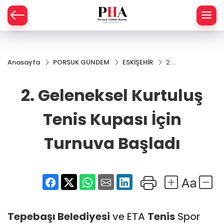
SPOR
Anasayfa
PORSUK GÜNDEM
ESKİŞEHİR
2.
AHİSAR
LIK
Geleneksel
Kurtuluş
2. Geleneksel Kurtuluş
İ
L
Tenis
Kupası İçin
Turnuva
Tenis Kupası İçin
R
Başladı
Turnuva Başladı
SPRES
OMİ
ÖVİZ
RLAR
RTS HABER
Tepebaşı Belediyesi
ve ETA
Tenis
Spor