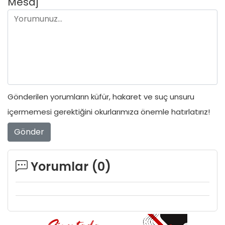
Mesaj
Gönderilen yorumların küfür, hakaret ve suç unsuru
içermemesi gerektiğini okurlarımıza önemle hatırlatırız!
Gönder
Yorumlar (
0
)