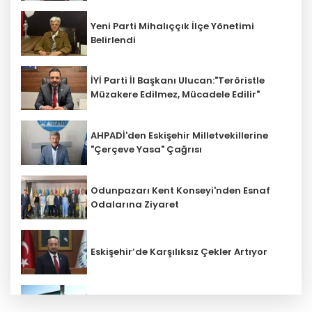
Yeni Parti Mihalıççık İlçe Yönetimi
Belirlendi
İYİ Parti İl Başkanı Ulucan:"Teröristle
Müzakere Edilmez, Mücadele Edilir"
AHPADİ'den Eskişehir Milletvekillerine
"Çerçeve Yasa" Çağrısı
Odunpazarı Kent Konseyi'nden Esnaf
Odalarına Ziyaret
Eskişehir’de Karşılıksız Çekler Artıyor
ESKİ'den Kırsal Mahallelere Yeni Su