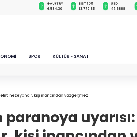
GAU/TRY
BIST 100
USD
EUR
hsat
6.534,30
13.772,85
47,5888
55,0398
KONOMİ
SPOR
KÜLTÜR - SANAT
lirti hezeyandır, kişi inancından vazgeçmez
paranoya uyarısı: T
r, kişi inancından