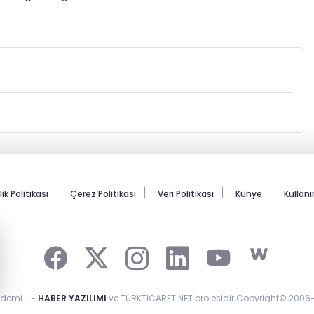
lik Politikası
Çerez Politikası
Veri Politikası
Künye
Kullan
ndemi... -
HABER YAZILIMI
ve TURKTICARET.NET projesidir Copyright© 2006-2