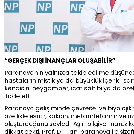
“GERÇEK DIŞI İNANÇLAR OLUŞABİLİR”
Paranoyanın yalnızca takip edilme düşüncele
hastaların mistik ya da büyüklük içerikli sanrı
kendisini peygamber, icat sahibi ya da özel 
ifade etti.
Paranoya gelişiminde çevresel ve biyolojik fa
özellikle esrar, kokain, metamfetamin ve uzu
oluşturduğunu söyledi. Aşırı bilgiye maruz k
dikkat çekti. Prof. Dr. Tan, paranoya ile şiz