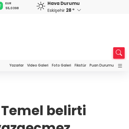
Hava Durumu
GBP
CHF
CAD
RUB
A
64,1840
58,7824
33,9639
0,5832
1
Eskişehir
28 °
Yazarlar
Video Galeri
Foto Galeri
Fikstür
Puan Durumu
emel belirti
 vazgeçmez