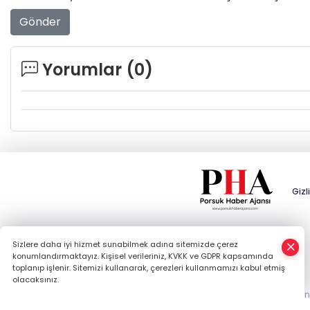
Gönder
Yorumlar (
0
)
Gizli
×
Sizlere daha iyi hizmet sunabilmek adına sitemizde çerez
Whatsapp
konumlandırmaktayız. Kişisel verileriniz, KVKK ve GDPR kapsamında
toplanıp işlenir. Sitemizi kullanarak, çerezleri kullanmamızı kabul etmiş
olacaksınız.
Şehrin Haberi, Kırsalın Gü