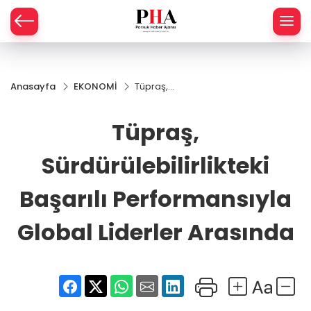
SPOR
Anasayfa
EKONOMİ
Tüpraş,
AHİSAR
LIK
Sürdürülebilirlikteki
Başarılı
Tüpraş,
İ
L
Performansıyla
Global Liderler
Arasında
Sürdürülebilirlikteki
R
Başarılı Performansıyla
SPRES
Global Liderler Arasında
OMİ
ÖVİZ
RLAR
RTS HABER