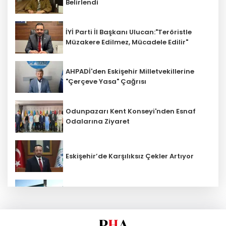
Belirlendi
İYİ Parti İl Başkanı Ulucan:"Teröristle
Müzakere Edilmez, Mücadele Edilir"
AHPADİ'den Eskişehir Milletvekillerine
"Çerçeve Yasa" Çağrısı
Odunpazarı Kent Konseyi'nden Esnaf
Odalarına Ziyaret
Eskişehir’de Karşılıksız Çekler Artıyor
ESKİ'den Kırsal Mahallelere Yeni Su
Depoları