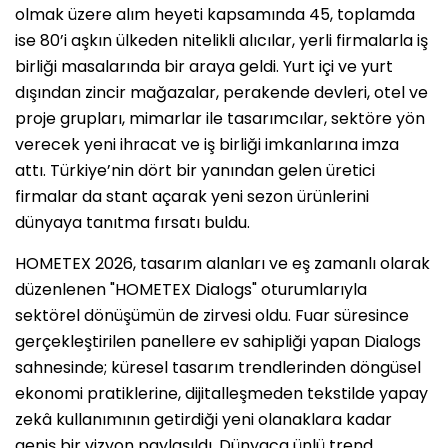
olmak üzere alım heyeti kapsamında 45, toplamda
ise 80’i aşkın ülkeden nitelikli alıcılar, yerli firmalarla iş
birliği masalarında bir araya geldi. Yurt içi ve yurt
dışından zincir mağazalar, perakende devleri, otel ve
proje grupları, mimarlar ile tasarımcılar, sektöre yön
verecek yeni ihracat ve iş birliği imkanlarına imza
attı. Türkiye’nin dört bir yanından gelen üretici
firmalar da stant açarak yeni sezon ürünlerini
dünyaya tanıtma fırsatı buldu.
HOMETEX 2026, tasarım alanları ve eş zamanlı olarak
düzenlenen "HOMETEX Dialogs" oturumlarıyla
sektörel dönüşümün de zirvesi oldu. Fuar süresince
gerçekleştirilen panellere ev sahipliği yapan Dialogs
sahnesinde; küresel tasarım trendlerinden döngüsel
ekonomi pratiklerine, dijitalleşmeden tekstilde yapay
zekâ kullanımının getirdiği yeni olanaklara kadar
geniş bir vizyon paylaşıldı. Dünyaca ünlü trend