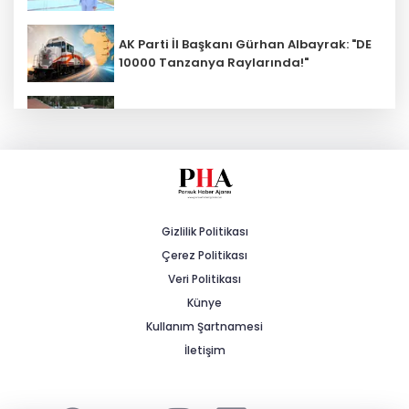
AK Parti İl Başkanı Gürhan Albayrak: "DE
10000 Tanzanya Raylarında!"
Kalabak Su'ya Zam: 12 Litrelik
Damacana Fiyatı Değişti!
Eskişehirspor'da Lig Hazırlıkları Devam
Ediyor!
Gizlilik Politikası
Çerez Politikası
Prof. Dr. Ayşen Gürcan’dan 25. Yıl ve
Türkiye Yüzyılı Vurgusu
Veri Politikası
Künye
Kullanım Şartnamesi
Yeni Partili Çakırözer’in TBMM’deki İlk
Önergesi Gazeteciler İçin
İletişim