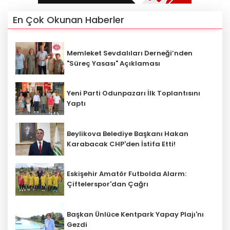
En Çok Okunan Haberler
Memleket Sevdalıları Derneği’nden
"Süreç Yasası" Açıklaması
Yeni Parti Odunpazarı İlk Toplantısını
Yaptı
Beylikova Belediye Başkanı Hakan
Karabacak CHP'den İstifa Etti!
Eskişehir Amatör Futbolda Alarm:
Çiftelerspor'dan Çağrı
Başkan Ünlüce Kentpark Yapay Plajı'nı
Gezdi