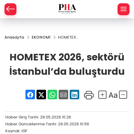
SPOR
Anasayfa
EKONOMİ
HOMETEX
AHİSAR
LIK
2026,
sektörü
HOMETEX 2026, sektörü
İ
L
İstanbul’da
buluşturdu
İstanbul’da buluşturdu
R
SPRES
OMİ
ÖVİZ
RLAR
RTS HABER
Haber Giriş Tarihi: 29.05.2026 10:26
Haber Güncellenme Tarihi: 29.05.2026 10:56
Kaynak: IGF