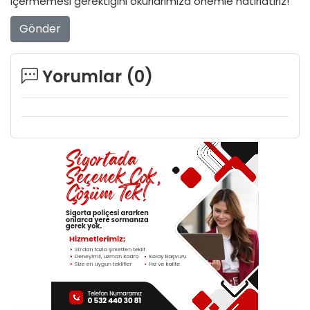
içermemesi gerektiğini okurlarımıza önemle hatırlatırız!
Gönder
Yorumlar (
0
)