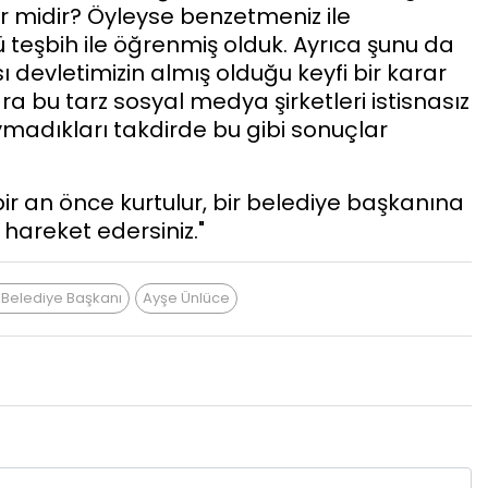
er midir? Öyleyse benzetmeniz ile
ü teşbih ile öğrenmiş olduk. Ayrıca şunu da
ı devletimizin almış olduğu keyfi bir karar
ara bu tarz sosyal medya şirketleri istisnasız
Uymadıkları takdirde bu gibi sonuçlar
n bir an önce kurtulur, bir belediye başkanına
 hareket edersiniz."
r Belediye Başkanı
Ayşe Ünlüce