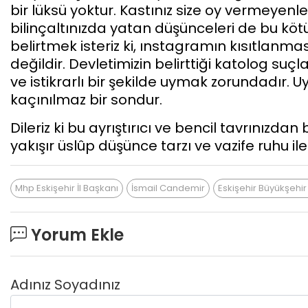
bir lüksü yoktur. Kastınız size oy vermeyenl
bilinçaltınızda yatan düşünceleri de bu köt
belirtmek isteriz ki, ınstagramın kısıtlanmas
değildir. Devletimizin belirttiği katolog suçl
ve istikrarlı bir şekilde uymak zorundadır. 
kaçınılmaz bir sondur.
Dileriz ki bu ayrıştırıcı ve bencil tavrınızda
yakışır üslûp düşünce tarzı ve vazife ruhu ile
Mhp Eskişehir İl Başkanı
İsmail Candemir
Eskişehir Büyükşehi
Yorum Ekle
Adınız Soyadınız