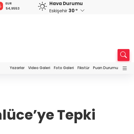
Hava Durumu
GBP
CHF
CAD
RUB
64,1900
58,6763
34,0172
0,5752
Eskişehir
30 °
Yazarlar
Video Galeri
Foto Galeri
Fikstür
Puan Durumu
lüce’ye Tepki