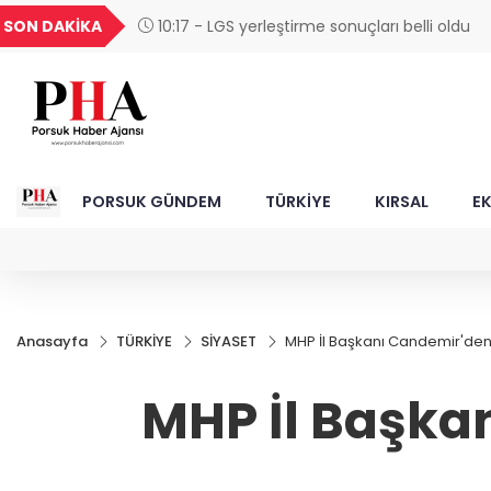
UYU
GEL
TND
BGN
VND
SON DAKİKA
09:57 - İnşaatta dijital dönem başlıyor... 
1,1823
18,2392
16,2340
27,9743
0,001
projelerinde BIM ve e-PYS zorunluluğu geliyo
PORSUK GÜNDEM
TÜRKİYE
KIRSAL
E
Anasayfa
TÜRKİYE
SİYASET
MHP İl Başkanı Candemir'den
MHP İl Başka