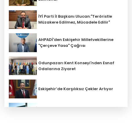
İYİ Parti İl Başkanı Ulucan:"Teröristle
Müzakere Edilmez, Mücadele Edilir"
AHPADİ'den Eskişehir Milletvekillerine
"Çerçeve Yasa" Çağrısı
Odunpazarı Kent Konseyi'nden Esnaf
Odalarına Ziyaret
Eskişehir’de Karşılıksız Çekler Artıyor
ESKİ'den Kırsal Mahallelere Yeni Su
Depoları