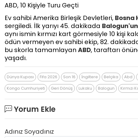
​ABD, 10 Kişiyle Turu Geçti
​Ev sahibi Amerika Birleşik Devletleri,
Bosna 
sergiledi. İlk yarıyı 45. dakikada
Balogun'un
aynı ismin kırmızı kart görmesiyle 10 kişi k
ödün vermeyen ev sahibi ekip, 82. dakikada 
bu skorla tamamlayan
ABD
, taraftarı önü
yaşadı.
Dünya Kupası
Fifa 2026
Son 16
İngiltere
Belçika
Abd
Kongo Cumhuriyeti
Geri Dönüş
Lukaku
Balogun
Kırmızı K
Yorum Ekle
Adınız Soyadınız