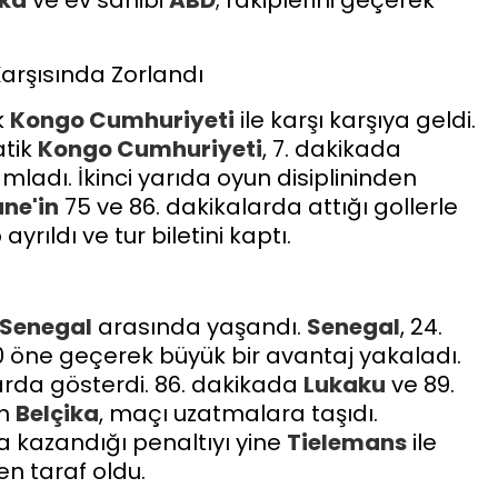
ika
ve ev sahibi
ABD
; rakiplerini geçerek
arşısında Zorlandı
k
Kongo Cumhuriyeti
ile karşı karşıya geldi.
atik
Kongo Cumhuriyeti
, 7. dakikada
ladı. İkinci yarıda oyun disiplininden
ne'in
75 ve 86. dakikalarda attığı gollerle
rıldı ve tur biletini kaptı.
Senegal
arasında yaşandı.
Senegal
, 24.
-0 öne geçerek büyük bir avantaj yakaladı.
arda gösterdi. 86. dakikada
Lukaku
ve 89.
en
Belçika
, maçı uzatmalara taşıdı.
a kazandığı penaltıyı yine
Tielemans
ile
çen taraf oldu.