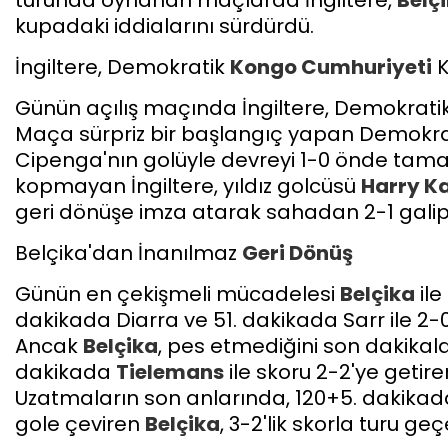
turunda oynanan maçlarda İngiltere,
Belç
kupadaki iddialarını sürdürdü.
​İngiltere, Demokratik
Kongo Cumhuriyeti
K
​Günün açılış maçında İngiltere, Demokrati
Maça sürpriz bir başlangıç yapan Demokr
Cipenga'nın golüyle devreyi 1-0 önde tamam
kopmayan İngiltere, yıldız golcüsü
Harry Ka
geri dönüşe imza atarak sahadan 2-1 galip ay
​Belçika'dan İnanılmaz
Geri Dönüş
​Günün en çekişmeli mücadelesi
Belçika
ile
dakikada Diarra ve 51. dakikada Sarr ile 2
Ancak
Belçika
, pes etmediğini son dakikal
dakikada
Tielemans
ile skoru 2-2'ye getir
Uzatmaların son anlarında, 120+5. dakikad
gole çeviren
Belçika
, 3-2'lik skorla turu ge