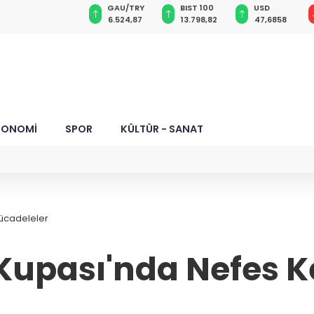
VND
GAU/TRY
BIST 100
USD
0,0018
6.524,87
13.798,82
47,6858
KONOMİ
SPOR
KÜLTÜR - SANAT
ücadeleler
Kupası'nda Nefes 