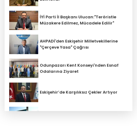
İYİ Parti İl Başkanı Ulucan:"Teröristle
Müzakere Edilmez, Mücadele Edilir"
AHPADİ'den Eskişehir Milletvekillerine
"Çerçeve Yasa" Çağrısı
Odunpazarı Kent Konseyi'nden Esnaf
Odalarına Ziyaret
Eskişehir’de Karşılıksız Çekler Artıyor
ESKİ'den Kırsal Mahallelere Yeni Su
Depoları