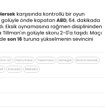
Hersek
karşısında kontrollü bir oyun
golüyle önde kapatan
ABD
, 64. dakikada
aldı. Eksik oynamasına rağmen disiplininden
Tillman'ın golüyle skoru 2-0'a taşıdı. Maçı
nde
son 16
turuna yükselmenin sevincini
Son 32
Harry Kane
Tielemans
Senegal
Bosna Hersek
art
Kanada
Meksika