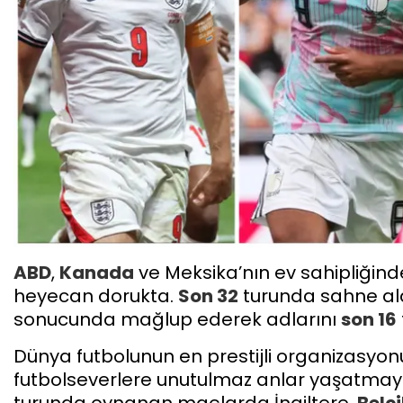
ABD
,
Kanada
ve Meksika’nın ev sahipliğin
heyecan dorukta.
Son 32
turunda sahne alan
sonucunda mağlup ederek adlarını
son 16
​Dünya futbolunun en prestijli organizasyo
futbolseverlere unutulmaz anlar yaşatma