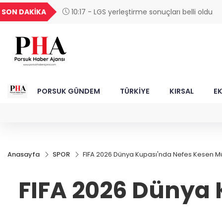
UYU
GEL
TND
BGN
SON DAKİKA
10:17 - LGS yerleştirme sonuçları belli oldu
62
1,1821
18,2355
16,2307
27,9743
PORSUK GÜNDEM
TÜRKİYE
KIRSAL
E
Anasayfa
SPOR
FIFA 2026 Dünya Kupası'nda Nefes Kesen M
FIFA 2026 Dünya 