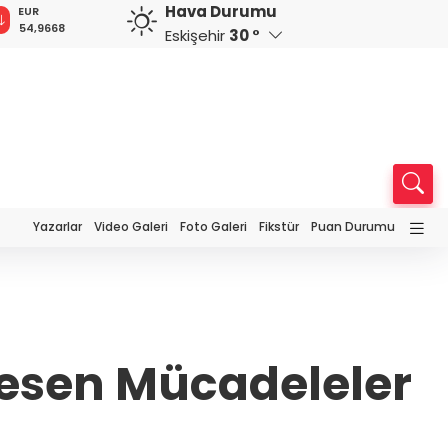
Hava Durumu
EUR
GBP
CHF
CAD
R
54,9668
64,1876
58,6686
34,0078
0
Eskişehir
30 °
Yazarlar
Video Galeri
Foto Galeri
Fikstür
Puan Durumu
Kesen Mücadeleler