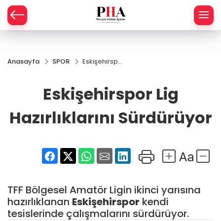
SPOR
Anasayfa
SPOR
Eskişehirspor
AHİSAR
LIK
Lig
Hazırlıklarını
Eskişehirspor Lig
İ
L
Sürdürüyor
Hazırlıklarını Sürdürüyor
R
SPRES
OMİ
ÖVİZ
RLAR
TFF Bölgesel Amatör Ligin ikinci yarısına
RTS HABER
hazırlıklanan
Eskişehirspor
kendi
tesislerinde çalışmalarını sürdürüyor.