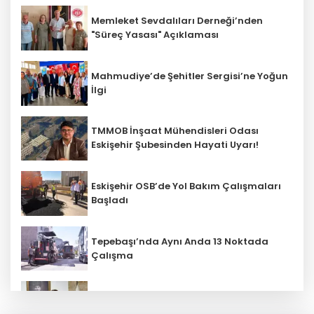
Memleket Sevdalıları Derneği’nden
"Süreç Yasası" Açıklaması
Mahmudiye’de Şehitler Sergisi’ne Yoğun
İlgi
TMMOB İnşaat Mühendisleri Odası
Eskişehir Şubesinden Hayati Uyarı!
Eskişehir OSB’de Yol Bakım Çalışmaları
Başladı
Tepebaşı’nda Aynı Anda 13 Noktada
Çalışma
Beylikova Belediye Başkanı Hakan
Karabacak CHP'den İstifa Etti!