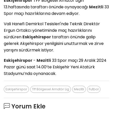
Eskişehirspor
TFF Bölgesel Amatör Ligin
13.haftasında taraftarı önünde oynayacağı
Mezitli
33
Spor maçı hazırlıklarına devam ediyor.
Vali Hanefi Demirkol Tesisleri'nde Teknik Direktör
Ergun Ortakcı yönetiminde maç hazırlıklarını
sürdüren
Eskişehirspor
taraftarı önünde galip
gelerek Akşehirspor yenilgisini unutturmak ve zirve
yarışını sürdürmek istiyor.
Eskişehirspor
-
Mezitli
33 Spor maçı 29 Aralık 2024
Pazar günü saat 14.00’te Eskişehir Yeni Atatürk
Stadyumu’nda oynanacak.
Eskişehirspor
Tff Bölgesel Amatör Lig
Mezitli
Futbol
Yorum Ekle