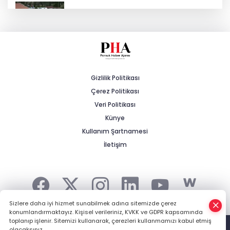
Kalabak Su'ya Zam: 12 Litrelik
Damacana Fiyatı Değişti!
Eskişehirspor'da Lig Hazırlıkları Devam
Ediyor!
Gizlilik Politikası
Çerez Politikası
Prof. Dr. Ayşen Gürcan’dan 25. Yıl ve
Türkiye Yüzyılı Vurgusu
Veri Politikası
Künye
Kullanım Şartnamesi
Yeni Partili Çakırözer’in TBMM’deki İlk
Önergesi Gazeteciler İçin
İletişim
Sizlere daha iyi hizmet sunabilmek adına sitemizde çerez
konumlandırmaktayız. Kişisel verileriniz, KVKK ve GDPR kapsamında
Şehrin Haberi, Kırsalın Gündemi... -
HABER YAZILIMI
ve
toplanıp işlenir. Sitemizi kullanarak, çerezleri kullanmamızı kabul etmiş
TURKTICARET.NET projesidir Copyright© 2006-2026 Tüm hakları
olacaksınız.