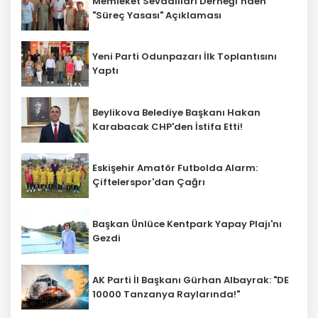
Memleket Sevdalıları Derneği’nden
"Süreç Yasası" Açıklaması
Yeni Parti Odunpazarı İlk Toplantısını
Yaptı
Beylikova Belediye Başkanı Hakan
Karabacak CHP'den İstifa Etti!
Eskişehir Amatör Futbolda Alarm:
Çiftelerspor'dan Çağrı
Başkan Ünlüce Kentpark Yapay Plajı'nı
Gezdi
AK Parti İl Başkanı Gürhan Albayrak: "DE
10000 Tanzanya Raylarında!"