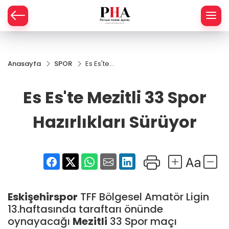
SPOR
Anasayfa
SPOR
Es Es'te
AHİSAR
LIK
Mezitli 33
Spor
Es Es'te Mezitli 33 Spor
İ
L
Hazırlıkları
Sürüyor
Hazırlıkları Sürüyor
R
SPRES
OMİ
ÖVİZ
RLAR
Eskişehirspor
TFF Bölgesel Amatör Ligin
RTS HABER
13.haftasında taraftarı önünde
oynayacağı
Mezitli
33 Spor maçı