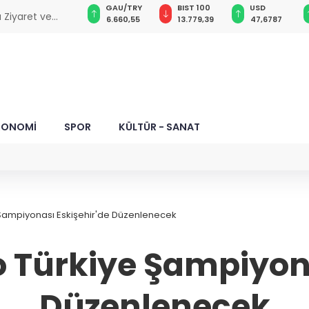
GAU/TRY
BIST 100
USD
EUR
 Ediyor!
6.660,55
13.779,39
47,6787
55,1254
KONOMİ
SPOR
KÜLTÜR - SANAT
Şampiyonası Eskişehir'de Düzenlenecek
Türkiye Şampiyona
Düzenlenecek