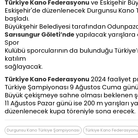
Türkiye Kano Federasyonu
ve Eskişehir Büyü
Eskişehir'de düzenlenecek Durgunsu Kano T
başladı.
Büyükşehir Belediyesi tarafından Odunpaza
Sarısungur Göleti’nde
yapılacak yarışlara 
Spor
Kulübü sporcularının da bulunduğu Türkiye’
katılım
sağlayacak.
Türkiye Kano Federasyonu
2024 faaliyet 
Türkiye Şampiyonası 9 Ağustos Cuma günü 1
Büyük çekişmeye sahne olması beklenen ş
11 Ağustos Pazar günü ise 200 m yarışları y
düzenlenecek kupa töreniyle sona erecek.
Durgunsu Kano Türkiye Şampiyonası
Türkiye Kano Federasyon