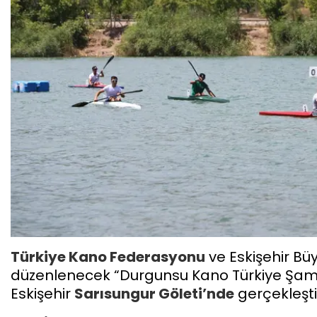
Türkiye Kano Federasyonu
ve Eskişehir Büyü
düzenlenecek “Durgunsu Kano Türkiye Şampi
Eskişehir
Sarısungur Göleti’nde
gerçekleşti