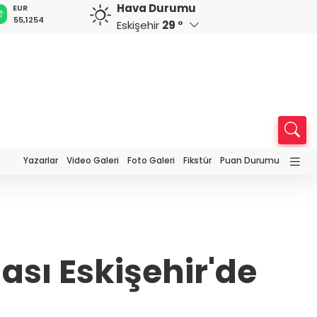
Hava Durumu
GBP
CHF
CAD
RUB
64,3468
59,0083
34,1883
0,5822
Eskişehir
29 °
Yazarlar
Video Galeri
Foto Galeri
Fikstür
Puan Durumu
sı Eskişehir'de